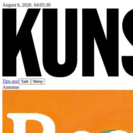
August 6, 2026
04
:
05
:
32
Tips oss!
Søk
Meny
Annonse