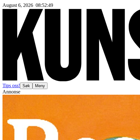
August 6, 2026
08
:
52
:
51
Tips oss!
Søk
Meny
Annonse