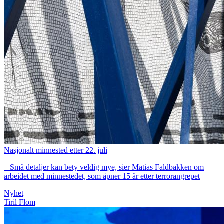
Nasjonalt minnested etter 22. juli
– Små detaljer kan bety veldig mye, sier Matias Faldbakken om
arbeidet med minnestedet, som åpner 15 år etter terrorangrepet
Nyhet
Tiril Flom