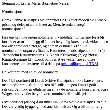
Steinum og Esther Maria Bjørneboe (vara).
Nominasjonen
Lorck Schive Kunstpris ble opprettet i 2013 etter modell av Turner-
prisen og deles ut annet hvert år. Men, hvordan foregår
nominasjonen?
Fire uavhengige organ nominerer ti kandidater. Kriteriene for å bli
innstilt er at man i tillegg til å ha et betydelig kunstnerisk virke, enten
bor eller arbeider i Norge, og at man er under 50 år. De
nominerende organ er: Statens Kunstnerstipends stipendkomité (4),
Trondheim Kunstmuseum (3), Norsk Kritikerlag (2) og Norsk
Kuratorforening (2). Lorck Schives styre velger fire av disse
kunstnerne som inviteres til å delta på
prisutstillingen på TKM
.
En kort prat med en av de nominerte
Det å bli nominert til Lorck Schive Kunstpris er ikke bare en ære,
men medfører også muligheten til å stille ut egen kunst i godt
selskap. Jeg fikk en uttalelse fra en av de nominerte kunstnerne, Kira
Wager, om hva det betyr å være nominert til en slik pris.
Hva betyr det for deg å bli innstilt til Lorck Schive Kunstpris 2021?
Det var veldig hyggelig med anerkjennelsen. Og å bli nominert gir