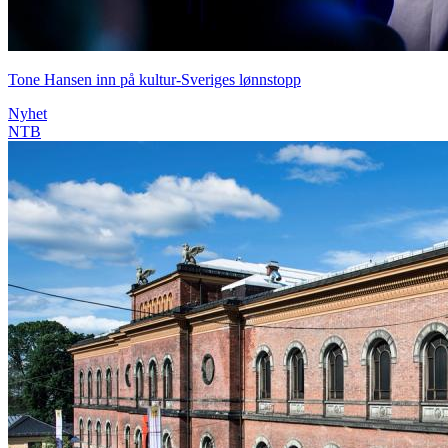
Tone Hansen inn på kultur-Sveriges lønnstopp
Nyhet
NTB