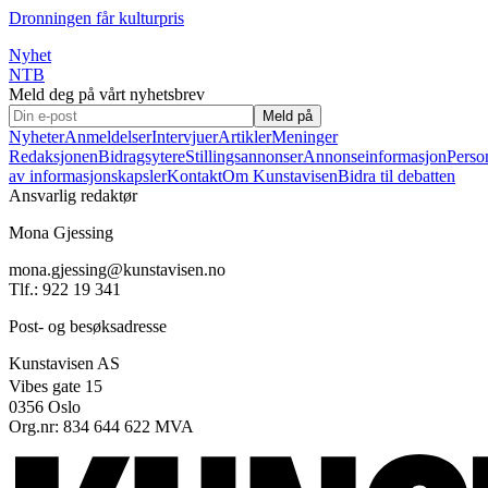
Dronningen får kulturpris
Nyhet
NTB
Meld deg på vårt nyhetsbrev
Meld på
Nyheter
Anmeldelser
Intervjuer
Artikler
Meninger
Redaksjonen
Bidragsytere
Stillingsannonser
Annonseinformasjon
Perso
av informasjonskapsler
Kontakt
Om Kunstavisen
Bidra til debatten
Ansvarlig redaktør
Mona Gjessing
mona.gjessing@kunstavisen.no
Tlf.: 922 19 341
Post- og besøksadresse
Kunstavisen AS
Vibes gate 15
0356 Oslo
Org.nr: 834 644 622 MVA