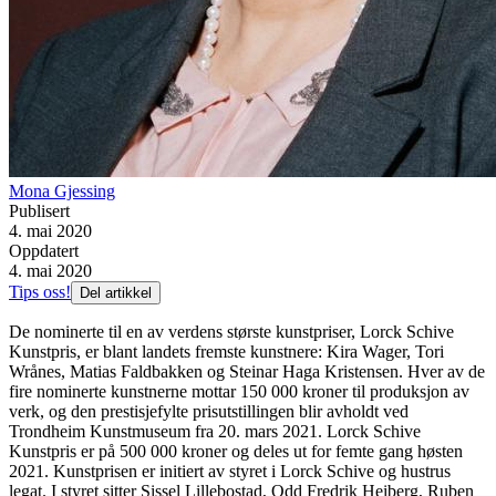
Mona Gjessing
Publisert
4. mai 2020
Oppdatert
4. mai 2020
Tips oss!
Del artikkel
De nominerte til en av verdens største kunstpriser, Lorck Schive
Kunstpris, er blant landets fremste kunstnere: Kira Wager, Tori
Wrånes, Matias Faldbakken og Steinar Haga Kristensen. Hver av de
fire nominerte kunstnerne mottar 150 000 kroner til produksjon av
verk, og den prestisjefylte prisutstillingen blir avholdt ved
Trondheim Kunstmuseum fra 20. mars 2021. Lorck Schive
Kunstpris er på 500 000 kroner og deles ut for femte gang høsten
2021. Kunstprisen er initiert av styret i Lorck Schive og hustrus
legat. I styret sitter Sissel Lillebostad, Odd Fredrik Heiberg, Ruben