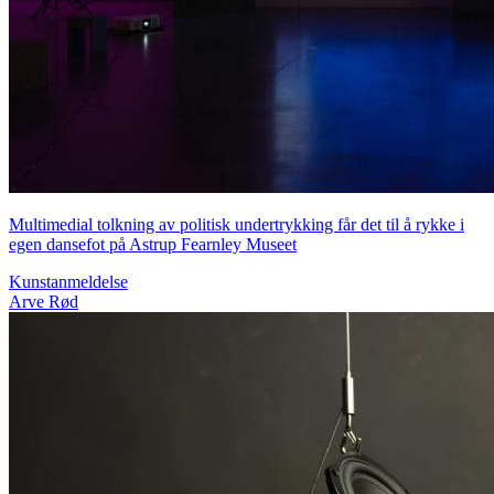
Multimedial tolkning av politisk undertrykking får det til å rykke i
egen dansefot på Astrup Fearnley Museet
Kunstanmeldelse
Arve Rød