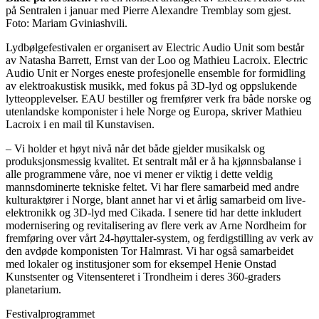
på Sentralen i januar med Pierre Alexandre Tremblay som gjest.
Foto: Mariam Gviniashvili.
Lydbølgefestivalen er organisert av Electric Audio Unit som består
av Natasha Barrett, Ernst van der Loo og Mathieu Lacroix. Electric
Audio Unit er Norges eneste profesjonelle ensemble for formidling
av elektroakustisk musikk, med fokus på 3D-lyd og oppslukende
lytteopplevelser. EAU bestiller og fremfører verk fra både norske og
utenlandske komponister i hele Norge og Europa, skriver Mathieu
Lacroix i en mail til Kunstavisen.
– Vi holder et høyt nivå når det både gjelder musikalsk og
produksjonsmessig kvalitet. Et sentralt mål er å ha kjønnsbalanse i
alle programmene våre, noe vi mener er viktig i dette veldig
mannsdominerte tekniske feltet. Vi har flere samarbeid med andre
kulturaktører i Norge, blant annet har vi et årlig samarbeid om live-
elektronikk og 3D-lyd med Cikada. I senere tid har dette inkludert
modernisering og revitalisering av flere verk av Arne Nordheim for
fremføring over vårt 24-høyttaler-system, og ferdigstilling av verk av
den avdøde komponisten Tor Halmrast. Vi har også samarbeidet
med lokaler og institusjoner som for eksempel Henie Onstad
Kunstsenter og Vitensenteret i Trondheim i deres 360-graders
planetarium.
Festivalprogrammet