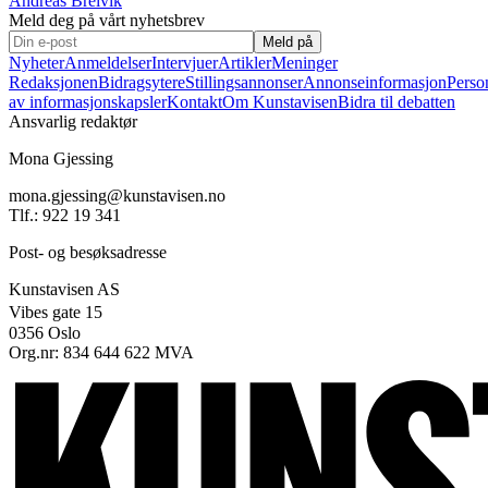
Andreas Breivik
Meld deg på vårt nyhetsbrev
Meld på
Nyheter
Anmeldelser
Intervjuer
Artikler
Meninger
Redaksjonen
Bidragsytere
Stillingsannonser
Annonseinformasjon
Perso
av informasjonskapsler
Kontakt
Om Kunstavisen
Bidra til debatten
Ansvarlig redaktør
Mona Gjessing
mona.gjessing@kunstavisen.no
Tlf.: 922 19 341
Post- og besøksadresse
Kunstavisen AS
Vibes gate 15
0356 Oslo
Org.nr: 834 644 622 MVA