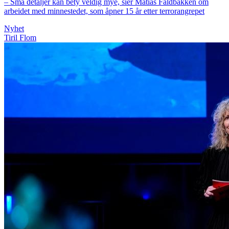
– Små detaljer kan bety veldig mye, sier Matias Faldbakken om
arbeidet med minnestedet, som åpner 15 år etter terrorangrepet
Nyhet
Tiril Flom