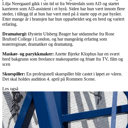
Lilja Neergaard gikk i sin tid ut fra Westerdals som AD og startet
karrieren som AD-assistent i et byrå. Siden har hun vært innom flere
steder, i tillegg til at hun har vært med på å starte opp et par byråer.
Etter mange år i bransjen har hun opparbeidet seg en bred og variert
erfaring.
Dramaturgi:
Øystein Ulsberg Brager har utdannelse fra Rose
Bruford College i London, og har mangeårig erfaring som
teaterregissør, dramatiker og dramaturg.
Maskør- og parykkmaker:
Anette Bjerke Klophus har en svært
bred bakgrunn som freelance makeupartist og frisør fra TV, film og
scen
Skuespiller:
En profesjonell skuespiller blir castet i løpet av våren.
Det skal holdes audition 4. april på Rommen Scene.
Les også