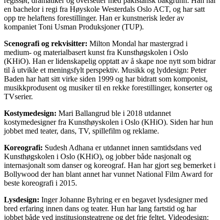
regissør, dramatiker og oversetter med pakistansk bakgrunn. Han har
en bachelor i regi fra Høyskole Westerdals Oslo ACT, og har satt
opp tre helaftens forestillinger. Han er kunstnerisk leder av
kompaniet Toni Usman Produksjoner (TUP).
Scenografi og rekvisitter:
Milton Mondal har mastergrad i
medium- og materialbasert kunst fra Kunsthøgskolen i Oslo
(KHiO). Han er lidenskapelig opptatt av å skape noe nytt som bidrar
til å utvikle et meningsfylt perspektiv. Musikk og lyddesign: Peter
Baden har hatt sitt virke siden 1999 og har bidratt som komponist,
musikkprodusent og musiker til en rekke forestillinger, konserter og
TVserier.
Kostymedesign:
Mari Ballangrud ble i 2018 utdannet
kostymedesigner fra Kunsthøyskolen i Oslo (KHiO). Siden har hun
jobbet med teater, dans, TV, spillefilm og reklame.
Koreografi:
Sudesh Adhana er utdannet innen samtidsdans ved
Kunsthøgskolen i Oslo (KHiO), og jobber både nasjonalt og
internasjonalt som danser og koreograf. Han har gjort seg bemerket i
Bollywood der han blant annet har vunnet National Film Award for
beste koreografi i 2015.
Lysdesign:
Inger Johanne Byhring er en begavet lysdesigner med
bred erfaring innen dans og teater. Hun har lang fartstid og har
jobbet både ved institusjonsteatrene og det frie feltet. Videodesign: