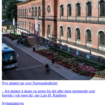
Nye aktører tar over Nasjonalgalleriet
– Jeg ønsker å skape en arena for det aller mest spennende som
foregår i vår egen tid, sier Lars Ø. Ramberg
Nyhetsintervju