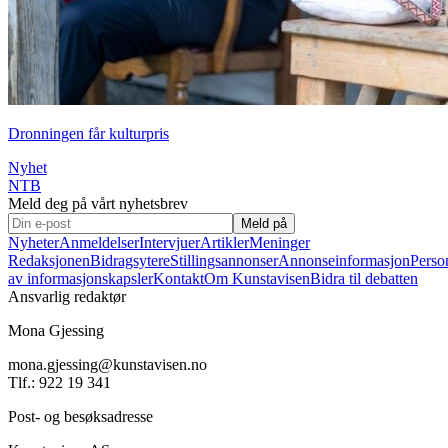
Dronningen får kulturpris
Nyhet
NTB
Meld deg på vårt nyhetsbrev
Meld på
Nyheter
Anmeldelser
Intervjuer
Artikler
Meninger
Redaksjonen
Bidragsytere
Stillingsannonser
Annonseinformasjon
Perso
av informasjonskapsler
Kontakt
Om Kunstavisen
Bidra til debatten
Ansvarlig redaktør
Mona Gjessing
mona.gjessing@kunstavisen.no
Tlf.: 922 19 341
Post- og besøksadresse