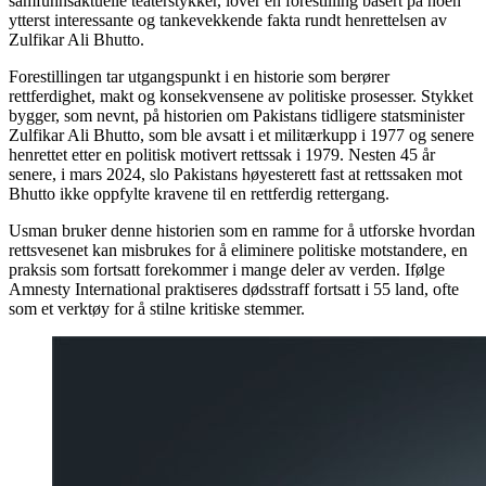
samfunnsaktuelle teaterstykker, lover en forestilling basert på noen
ytterst interessante og tankevekkende fakta rundt henrettelsen av
Zulfikar Ali Bhutto.
Forestillingen tar utgangspunkt i en historie som berører
rettferdighet, makt og konsekvensene av politiske prosesser. Stykket
bygger, som nevnt, på historien om Pakistans tidligere statsminister
Zulfikar Ali Bhutto, som ble avsatt i et militærkupp i 1977 og senere
henrettet etter en politisk motivert rettssak i 1979. Nesten 45 år
senere, i mars 2024, slo Pakistans høyesterett fast at rettssaken mot
Bhutto ikke oppfylte kravene til en rettferdig rettergang.
Usman bruker denne historien som en ramme for å utforske hvordan
rettsvesenet kan misbrukes for å eliminere politiske motstandere, en
praksis som fortsatt forekommer i mange deler av verden. Ifølge
Amnesty International praktiseres dødsstraff fortsatt i 55 land, ofte
som et verktøy for å stilne kritiske stemmer.