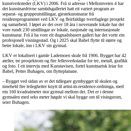
kunstverksteder (LKV) i 2006. Frå si adresse i Mellomveien 4 har
det kunstnardrivne samtidsgalleriet hatt eit variert program av
separat- og gruppeutstillingar, gjestekunstnarar frå
residensprogrammet ved LKV og fleirfaldige tverrfaglege prosjekt
og samarbeid. I løpet av dei over 18 åra i noverande lokale har det
vore rundt 230 utstillingar av lokale, nasjonale og internasjonale
kunstnarar. Frå å ha vore eit dugnadsbasert galleri har det vorte ein
profesjonell visningsstad. Og i 2025 skal Babel flytte til større og
betre lokale, inn i LKV sin gymsal.
LKV er lokalisert i gamle Lademoen skule frå 1906. Bygget har 42
atelier, tre prosjektrom og fire fellesverkstadar for tre, metall, grafikk
og foto. I eit intervju med Kunstavisen, fortel kunstnarisk leiar for
Babel, Petter Buhagen, om flytteplanane.
–
Bygget ved sidan av er det tidlegare gymbygget til skulen og
inneheld fire leilegheiter knytt til artist-in-residence-ordninga, med
ein 160 kvadratmeter stor gymsal mellom dei. Det er i denne
gymsalen med seks meter høgde vi skal bygge om til visingsrom,
seier Buhagen.