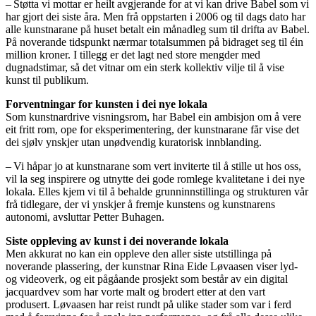
– Støtta vi mottar er heilt avgjerande for at vi kan drive Babel som vi
har gjort dei siste åra. Men frå oppstarten i 2006 og til dags dato har
alle kunstnarane på huset betalt ein månadleg sum til drifta av Babel.
På noverande tidspunkt nærmar totalsummen på bidraget seg til éin
million kroner. I tillegg er det lagt ned store mengder med
dugnadstimar, så det vitnar om ein sterk kollektiv vilje til å vise
kunst til publikum.
Forventningar for kunsten i dei nye lokala
Som kunstnardrive visningsrom, har Babel ein ambisjon om å vere
eit fritt rom, ope for eksperimentering, der kunstnarane får vise det
dei sjølv ynskjer utan unødvendig kuratorisk innblanding.
– Vi håpar jo at kunstnarane som vert inviterte til å stille ut hos oss,
vil la seg inspirere og utnytte dei gode romlege kvalitetane i dei nye
lokala. Elles kjem vi til å behalde grunninnstillinga og strukturen vår
frå tidlegare, der vi ynskjer å fremje kunstens og kunstnarens
autonomi, avsluttar Petter Buhagen.
Siste oppleving av kunst i dei noverande lokala
Men akkurat no kan ein oppleve den aller siste utstillinga på
noverande plassering, der kunstnar Rina Eide Løvaasen viser lyd-
og videoverk, og eit pågåande prosjekt som består av ein digital
jacquardvev som har vorte malt og brodert etter at den vart
produsert. Løvaasen har reist rundt på ulike stader som var i ferd