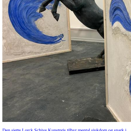
Den sjette Lorck Schive Kunstpris tilbyr mental sjukdom og spark i