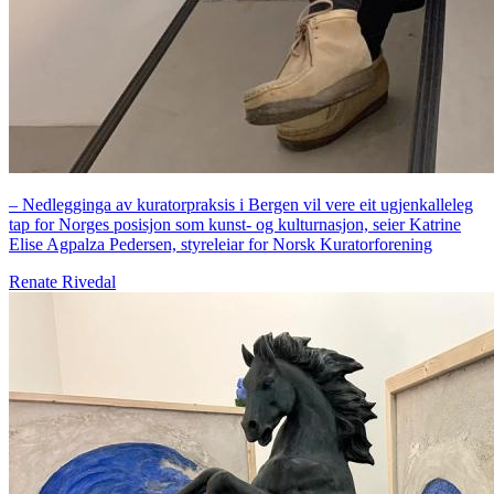
– Nedlegginga av kuratorpraksis i Bergen vil vere eit ugjenkalleleg
tap for Norges posisjon som kunst- og kulturnasjon, seier Katrine
Elise Agpalza Pedersen, styreleiar for Norsk Kuratorforening
Renate Rivedal