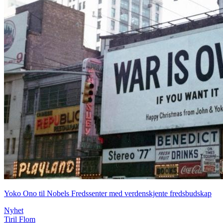
Yoko Ono til Nobels Fredssenter med verdenskjente fredsbudskap
Nyhet
Tiril Flom