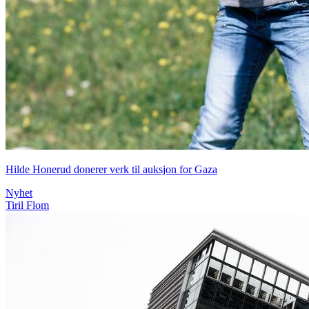
Hilde Honerud donerer verk til auksjon for Gaza
Nyhet
Tiril Flom