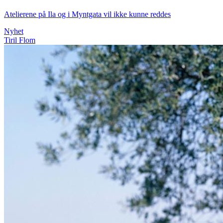
Atelierene på Ila og i Myntgata vil ikke kunne reddes
Nyhet
Tiril Flom