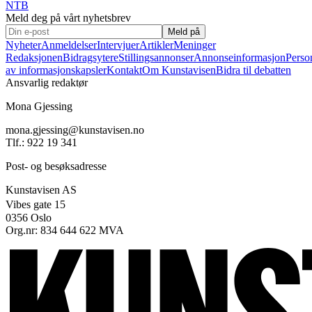
NTB
Meld deg på vårt nyhetsbrev
Meld på
Nyheter
Anmeldelser
Intervjuer
Artikler
Meninger
Redaksjonen
Bidragsytere
Stillingsannonser
Annonseinformasjon
Perso
av informasjonskapsler
Kontakt
Om Kunstavisen
Bidra til debatten
Ansvarlig redaktør
Mona Gjessing
mona.gjessing@kunstavisen.no
Tlf.: 922 19 341
Post- og besøksadresse
Kunstavisen AS
Vibes gate 15
0356 Oslo
Org.nr: 834 644 622 MVA