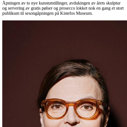
Åpningen av to nye kunstutstillinger, avdukingen av årets skulptur
og servering av gratis pølser og prosecco lokket nok en gang et stort
publikum til sesongåpningen på Kistefos Museum.