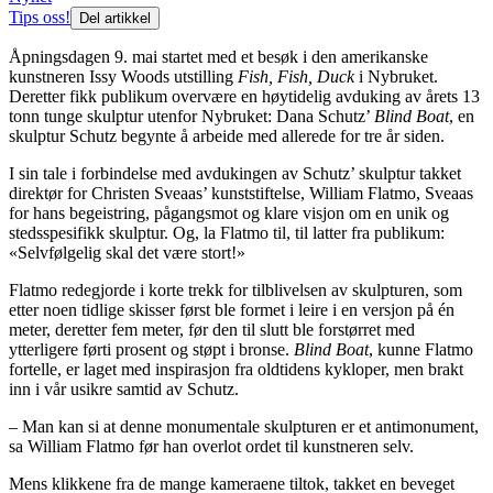
Tips oss!
Del artikkel
Åpningsdagen 9. mai startet med et besøk i den amerikanske
kunstneren Issy Woods utstilling
Fish, Fish, Duck
i Nybruket.
Deretter fikk publikum overvære en høytidelig avduking av årets 13
tonn tunge skulptur utenfor Nybruket: Dana Schutz’
Blind Boat
, en
skulptur Schutz begynte å arbeide med allerede for tre år siden.
I sin tale i forbindelse med avdukingen av Schutz’ skulptur takket
direktør for Christen Sveaas’ kunststiftelse, William Flatmo, Sveaas
for hans begeistring, pågangsmot og klare visjon om en unik og
stedsspesifikk skulptur. Og, la Flatmo til, til latter fra publikum:
«Selvfølgelig skal det være stort!»
Flatmo redegjorde i korte trekk for tilblivelsen av skulpturen, som
etter noen tidlige skisser først ble formet i leire i en versjon på én
meter, deretter fem meter, før den til slutt ble forstørret med
ytterligere førti prosent og støpt i bronse.
Blind Boat
, kunne Flatmo
fortelle, er laget med inspirasjon fra oldtidens kykloper, men brakt
inn i vår usikre samtid av Schutz.
– Man kan si at denne monumentale skulpturen er et antimonument,
sa William Flatmo før han overlot ordet til kunstneren selv.
Mens klikkene fra de mange kameraene tiltok, takket en beveget