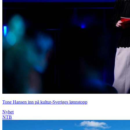
Tone Hansen inn på kultur-Sveriges lønnstopp
Nyhet
NTB