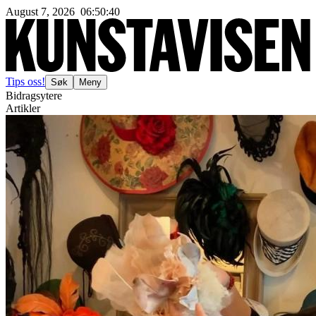
August 7, 2026
06
:
50
:
41
Tips oss!
Søk
Meny
Bidragsytere
Artikler