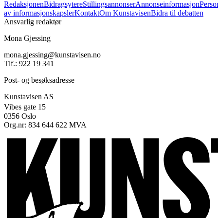
Redaksjonen
Bidragsytere
Stillingsannonser
Annonseinformasjon
Perso
av informasjonskapsler
Kontakt
Om Kunstavisen
Bidra til debatten
Ansvarlig redaktør
Mona Gjessing
mona.gjessing@kunstavisen.no
Tlf.: 922 19 341
Post- og besøksadresse
Kunstavisen AS
Vibes gate 15
0356 Oslo
Org.nr: 834 644 622 MVA