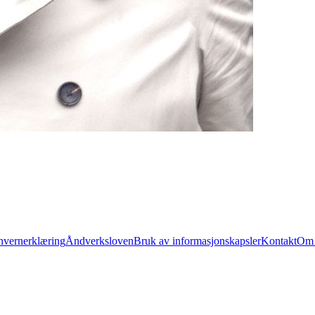
nvernerklæring
Åndverksloven
Bruk av informasjonskapsler
Kontakt
Om 