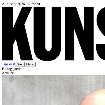
August 6, 2026
02
:
59
:
21
Tips oss!
Søk
Meny
Bidragsytere
Artikler