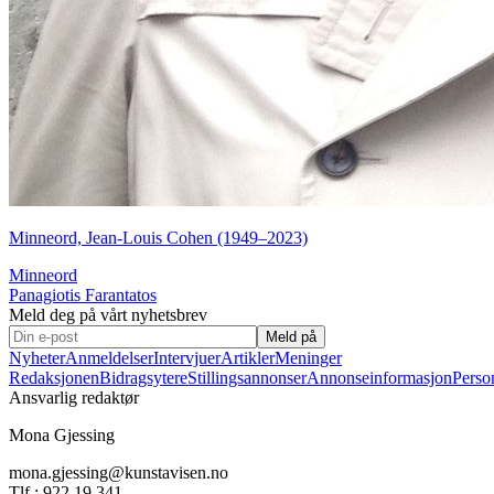
Minneord, Jean-Louis Cohen (1949–2023)
Minneord
Panagiotis Farantatos
Meld deg på vårt nyhetsbrev
Meld på
Nyheter
Anmeldelser
Intervjuer
Artikler
Meninger
Redaksjonen
Bidragsytere
Stillingsannonser
Annonseinformasjon
Perso
Ansvarlig redaktør
Mona Gjessing
mona.gjessing@kunstavisen.no
Tlf.: 922 19 341