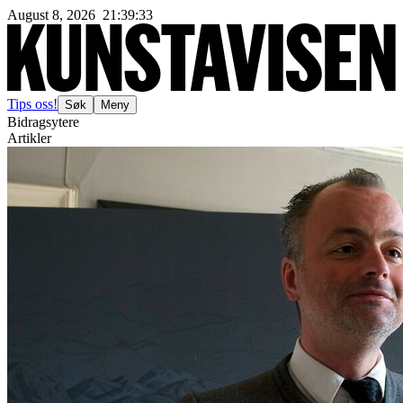
August 8, 2026
21
:
39
:
34
Tips oss!
Søk
Meny
Bidragsytere
Artikler