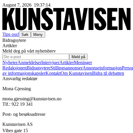
August 7, 2026
19
:
37
:
15
Tips oss!
Søk
Meny
Bidragsytere
Artikler
Meld deg på vårt nyhetsbrev
Meld på
Nyheter
Anmeldelser
Intervjuer
Artikler
Meninger
Redaksjonen
Bidragsytere
Stillingsannonser
Annonseinformasjon
Perso
av informasjonskapsler
Kontakt
Om Kunstavisen
Bidra til debatten
Ansvarlig redaktør
Mona Gjessing
mona.gjessing@kunstavisen.no
Tlf.: 922 19 341
Post- og besøksadresse
Kunstavisen AS
Vibes gate 15