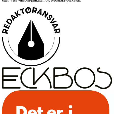
etter Vær varsom-plakaten og Redaktør-plakaten.