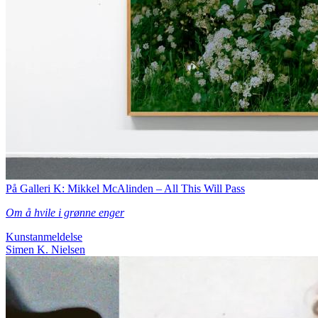
På Galleri K: Mikkel McAlinden – All This Will Pass
Om å hvile i grønne enger
Kunstanmeldelse
Simen K. Nielsen