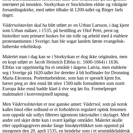
interiøret på innsiden. Storkyrkan er Stockholms eldste og viktigste
forsamlingskirke, med røtter tilbake til 1200-tallet og Birger Jarls
dager.
Vädersolstavlan
skal ha blitt utført av en Urban Larsson, i dag kjent
som Urban målare, i 1535, på bestilling av Olof Petri, prest og
historiker som primært huskes for sin rolle og arbeid med å etablere
protestantismen i Sverige; han ble sogar landets første evangelisk-
lutherske erkebiskop.
Maleriet man i dag kan se i Storkyrkan er dog ikke originalen, men
en kopi utført av Jacob Heinrich Elbfas (c. 1600-1664) i 1636.
Elbfas var opprinnelig fra et område i dagens Latvia, men etablerte
seg i Sverige på 1620-tallet for deretter å bli hoffmaler for Dronning
Maria Eleonora. Portrettarbeidene, som han er spesielt kjent for,
bærer preg av den ennå litt stive 1500-talls formaliteten som nord-
Europa ikke ennå hadde klart å rive seg løs fra. Formelpreget
maktmaleri i konvensjonell tapning.
Men
Vädersolstavlan
er noe ganske annet:
Vädersol
, som på norsk
kalles bisol eller solhund er et forholdsvis regulært optisk fenomen
som oppstår når sollys filtreres igjennom iskrystaller i skylaget. Med
andre ord skjer dette kun i svært kjølige områder. Maleriet skulle
etter oppdragsgivers ønske fange bisoløyeblikket som oppstod på
morgenen den 20. april 1535, en hendelse som i et senmiddelaldersk