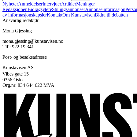
Nyheter
Anmeldelser
Intervjuer
Artikler
Meninger
Redaksjonen
Bidragsytere
Stillingsannonser
Annonseinformasjon
Perso
av informasjonskapsler
Kontakt
Om Kunstavisen
Bidra til debatten
Ansvarlig redaktør
Mona Gjessing
mona.gjessing@kunstavisen.no
Tlf.: 922 19 341
Post- og besøksadresse
Kunstavisen AS
Vibes gate 15
0356 Oslo
Org.nr: 834 644 622 MVA