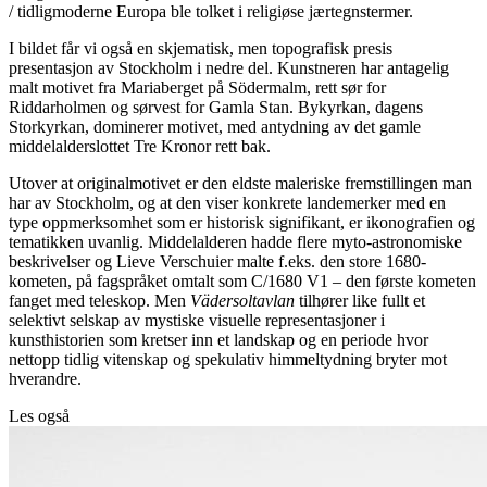
/ tidligmoderne Europa ble tolket i religiøse jærtegnstermer.
I bildet får vi også en skjematisk, men topografisk presis
presentasjon av Stockholm i nedre del. Kunstneren har antagelig
malt motivet fra Mariaberget på Södermalm, rett sør for
Riddarholmen og sørvest for Gamla Stan. Bykyrkan, dagens
Storkyrkan, dominerer motivet, med antydning av det gamle
middelalderslottet Tre Kronor rett bak.
Utover at originalmotivet er den eldste maleriske fremstillingen man
har av Stockholm, og at den viser konkrete landemerker med en
type oppmerksomhet som er historisk signifikant, er ikonografien og
tematikken uvanlig. Middelalderen hadde flere myto-astronomiske
beskrivelser og Lieve Verschuier malte f.eks. den store 1680-
kometen, på fagspråket omtalt som C/1680 V1 – den første kometen
fanget med teleskop. Men
Vädersoltavlan
tilhører like fullt et
selektivt selskap av mystiske visuelle representasjoner i
kunsthistorien som kretser inn et landskap og en periode hvor
nettopp tidlig vitenskap og spekulativ himmeltydning bryter mot
hverandre.
Les også