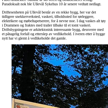
Paradoksalt nok ble Ullevål Sykehus 10 år senere vedtatt nedlagt.
Driftesenheten på Ullevål består av en rekke bygg, her var det
tidligere snekkerverksted, vaskeri, tilholdssted for rørleggere,
elektrikere og møbeltapetserere, for å nevne noe. I dag vaskes alt tøy
i Drammen og fraktes med trailer tilbake til et tomt vaskeri.
Driftsbygningene er arkitektonisk interessante bygg, dessverre med
et påtagelig forfall og etterslep av vedlikehold. I iveren etter å bygge
nytt har vi glemt å vedlikeholde det gamle.