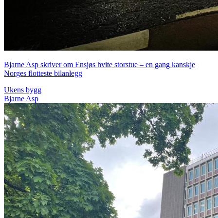
Bjarne Asp skriver om Ensjøs hvite storstue – en gang kanskje
Norges flotteste bilanlegg
Ukens bygg
Bjarne Asp