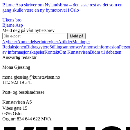
Bjarne Asp skriver om Nylandsbrua – den siste rest av det som en
gang skulle være en ny bymotorvei i Oslo
Ukens bro
Bjarne Asp
Meld deg på vårt nyhetsbrev
Meld på
Nyheter
Anmeldelser
Intervjuer
Artikler
Meninger
Redaksjonen
Bidragsytere
Stillingsannonser
Annonseinformasjon
Perso
av informasjonskapsler
Kontakt
Om Kunstavisen
Bidra til debatten
Ansvarlig redaktør
Mona Gjessing
mona.gjessing@kunstavisen.no
Tlf.: 922 19 341
Post- og besøksadresse
Kunstavisen AS
Vibes gate 15
0356 Oslo
Org.nr: 834 644 622 MVA