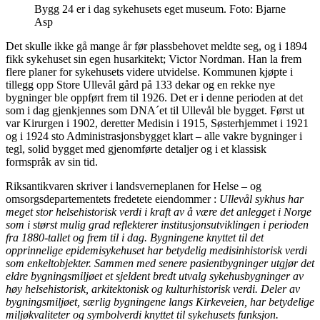
Bygg 24 er i dag sykehusets eget museum. Foto: Bjarne
Asp
Det skulle ikke gå mange år før plassbehovet meldte seg, og i 1894
fikk sykehuset sin egen husarkitekt; Victor Nordman. Han la frem
flere planer for sykehusets videre utvidelse. Kommunen kjøpte i
tillegg opp Store Ullevål gård på 133 dekar og en rekke nye
bygninger ble oppført frem til 1926. Det er i denne perioden at det
som i dag gjenkjennes som DNA´et til Ullevål ble bygget. Først ut
var Kirurgen i 1902, deretter Medisin i 1915, Søsterhjemmet i 1921
og i 1924 sto Administrasjonsbygget klart – alle vakre bygninger i
tegl, solid bygget med gjenomførte detaljer og i et klassisk
formspråk av sin tid.
Riksantikvaren skriver i landsverneplanen for Helse – og
omsorgsdepartementets fredetete eiendommer :
Ullevål sykhus har
meget stor helsehistorisk verdi i kraft av å være det anlegget i Norge
som i størst mulig grad reflekterer institusjonsutviklingen i perioden
fra 1880-tallet og frem til i dag. Bygningene knyttet til det
opprinnelige epidemisykehuset har betydelig medisinhistorisk verdi
som enkeltobjekter. Sammen med senere pasientbygninger utgjør det
eldre bygningsmiljøet et sjeldent bredt utvalg sykehusbygninger av
høy helsehistorisk, arkitektonisk og kulturhistorisk verdi. Deler av
bygningsmiljøet, særlig bygningene langs Kirkeveien, har betydelige
miljøkvaliteter og symbolverdi knyttet til sykehusets funksjon.