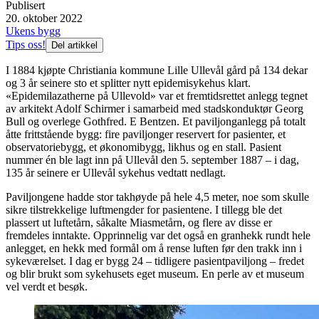
Publisert
20. oktober 2022
Ukens bygg
Tips oss!
Del artikkel
I 1884 kjøpte Christiania kommune Lille Ullevål gård på 134 dekar
og 3 år seinere sto et splitter nytt epidemisykehus klart.
«Epidemilazatherne på Ullevold» var et fremtidsrettet anlegg tegnet
av arkitekt Adolf Schirmer i samarbeid med stadskonduktør Georg
Bull og overlege Gothfred. E Bentzen. Et paviljonganlegg på totalt
åtte frittstående bygg: fire paviljonger reservert for pasienter, et
observatoriebygg, et økonomibygg, likhus og en stall. Pasient
nummer én ble lagt inn på Ullevål den 5. september 1887 – i dag,
135 år seinere er Ullevål sykehus vedtatt nedlagt.
Paviljongene hadde stor takhøyde på hele 4,5 meter, noe som skulle
sikre tilstrekkelige luftmengder for pasientene. I tillegg ble det
plassert ut luftetårn, såkalte Miasmetårn, og flere av disse er
fremdeles inntakte. Opprinnelig var det også en granhekk rundt hele
anlegget, en hekk med formål om å rense luften før den trakk inn i
sykeværelset. I dag er bygg 24 – tidligere pasientpaviljong – fredet
og blir brukt som sykehusets eget museum. En perle av et museum
vel verdt et besøk.