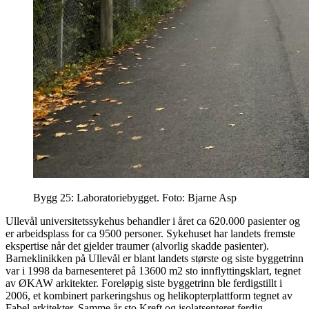
Bygg 25: Laboratoriebygget. Foto: Bjarne Asp
Ullevål universitetssykehus behandler i året ca 620.000 pasienter og
er arbeidsplass for ca 9500 personer. Sykehuset har landets fremste
ekspertise når det gjelder traumer (alvorlig skadde pasienter).
Barneklinikken på Ullevål er blant landets største og siste byggetrinn
var i 1998 da barnesenteret på 13600 m2 sto innflyttingsklart, tegnet
av ØKAW arkitekter. Foreløpig siste byggetrinn ble ferdigstillt i
2006, et kombinert parkeringshus og helikopterplattform tegnet av
Fabel arkitekter. Samme år sto Kreft og isolatsenteret ferdig.