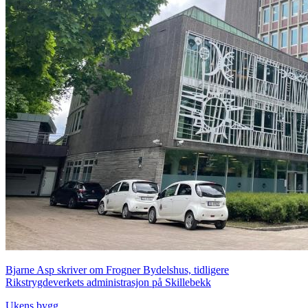
Bjarne Asp skriver om Frogner Bydelshus, tidligere
Rikstrygdeverkets administrasjon på Skillebekk
Ukens bygg