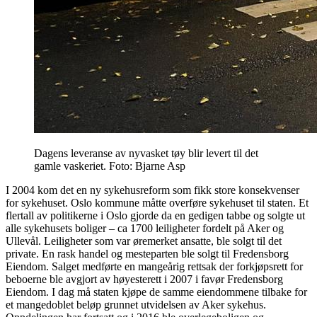
Dagens leveranse av nyvasket tøy blir levert til det
gamle vaskeriet. Foto: Bjarne Asp
I 2004 kom det en ny sykehusreform som fikk store konsekvenser
for sykehuset. Oslo kommune måtte overføre sykehuset til staten. Et
flertall av politikerne i Oslo gjorde da en gedigen tabbe og solgte ut
alle sykehusets boliger – ca 1700 leiligheter fordelt på Aker og
Ullevål. Leiligheter som var øremerket ansatte, ble solgt til det
private. En rask handel og mesteparten ble solgt til Fredensborg
Eiendom. Salget medførte en mangeårig rettsak der forkjøpsrett for
beboerne ble avgjort av høyesterett i 2007 i favør Fredensborg
Eiendom. I dag må staten kjøpe de samme eiendommene tilbake for
et mangedoblet beløp grunnet utvidelsen av Aker sykehus.