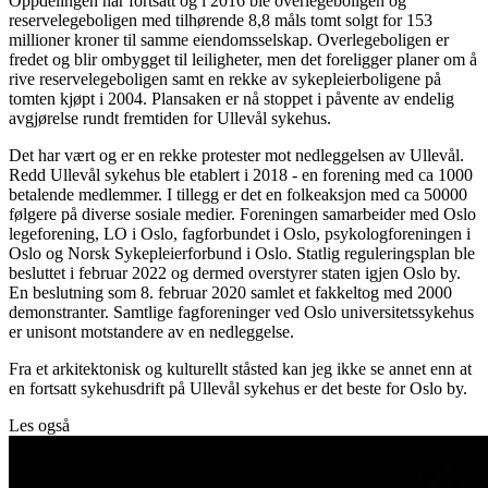
Oppdelingen har fortsatt og i 2016 ble overlegeboligen og
reservelegeboligen med tilhørende 8,8 måls tomt solgt for 153
millioner kroner til samme eiendomsselskap. Overlegeboligen er
fredet og blir ombygget til leiligheter, men det foreligger planer om å
rive reservelegeboligen samt en rekke av sykepleierboligene på
tomten kjøpt i 2004. Plansaken er nå stoppet i påvente av endelig
avgjørelse rundt fremtiden for Ullevål sykehus.
Det har vært og er en rekke protester mot nedleggelsen av Ullevål.
Redd Ullevål sykehus ble etablert i 2018 - en forening med ca 1000
betalende medlemmer. I tillegg er det en folkeaksjon med ca 50000
følgere på diverse sosiale medier. Foreningen samarbeider med Oslo
legeforening, LO i Oslo, fagforbundet i Oslo, psykologforeningen i
Oslo og Norsk Sykepleierforbund i Oslo. Statlig reguleringsplan ble
besluttet i februar 2022 og dermed overstyrer staten igjen Oslo by.
En beslutning som 8. februar 2020 samlet et fakkeltog med 2000
demonstranter. Samtlige fagforeninger ved Oslo universitetssykehus
er unisont motstandere av en nedleggelse.
Fra et arkitektonisk og kulturellt ståsted kan jeg ikke se annet enn at
en fortsatt sykehusdrift på Ullevål sykehus er det beste for Oslo by.
Les også