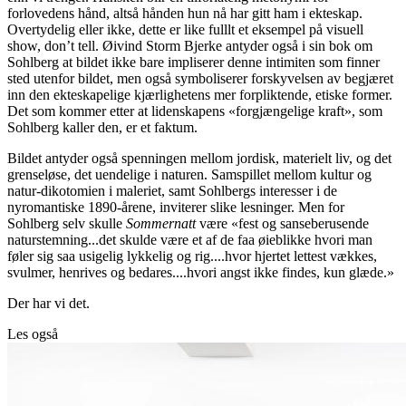
forlovedens hånd, altså hånden hun nå har gitt ham i ekteskap.
Overtydelig eller ikke, dette er like fulllt et eksempel på visuell
show, don’t tell. Øivind Storm Bjerke antyder også i sin bok om
Sohlberg at bildet ikke bare impliserer denne intimiten som finner
sted utenfor bildet, men også symboliserer forskyvelsen av begjæret
inn den ekteskapelige kjærlighetens mer forpliktende, etiske former.
Det som kommer etter at lidenskapens «forgjængelige kraft», som
Sohlberg kaller den, er et faktum.
Bildet antyder også spenningen mellom jordisk, materielt liv, og det
grenseløse, det uendelige i naturen. Samspillet mellom kultur og
natur-dikotomien i maleriet, samt Sohlbergs interesser i de
nyromantiske 1890-årene, inviterer slike lesninger. Men for
Sohlberg selv skulle
Sommernatt
være «fest og sanseberusende
naturstemning...det skulde være et af de faa øieblikke hvori man
føler sig saa usigelig lykkelig og rig....hvor hjertet lettest vækkes,
svulmer, henrives og bedares....hvori angst ikke findes, kun glæde.»
Der har vi det.
Les også