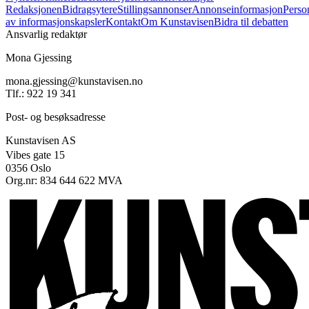
Redaksjonen
Bidragsytere
Stillingsannonser
Annonseinformasjon
Perso
av informasjonskapsler
Kontakt
Om Kunstavisen
Bidra til debatten
Ansvarlig redaktør
Mona Gjessing
mona.gjessing@kunstavisen.no
Tlf.: 922 19 341
Post- og besøksadresse
Kunstavisen AS
Vibes gate 15
0356 Oslo
Org.nr: 834 644 622 MVA