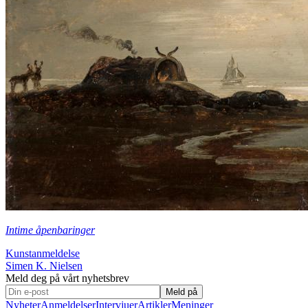
Intime åpenbaringer
Kunstanmeldelse
Simen K. Nielsen
Meld deg på vårt nyhetsbrev
Meld på
Nyheter
Anmeldelser
Intervjuer
Artikler
Meninger