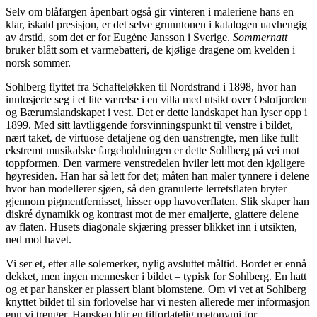
Selv om blåfargen åpenbart også gir vinteren i maleriene hans en
klar, iskald presisjon, er det selve grunntonen i katalogen uavhengig
av årstid, som det er for Eugène Jansson i Sverige.
Sommernatt
bruker blått som et varmebatteri, de kjølige dragene om kvelden i
norsk sommer.
Sohlberg flyttet fra Schafteløkken til Nordstrand i 1898, hvor han
innlosjerte seg i et lite værelse i en villa med utsikt over Oslofjorden
og Bærumslandskapet i vest. Det er dette landskapet han lyser opp i
1899. Med sitt lavtliggende forsvinningspunkt til venstre i bildet,
nært taket, de virtuose detaljene og den uanstrengte, men like fullt
ekstremt musikalske fargeholdningen er dette Sohlberg på vei mot
toppformen. Den varmere venstredelen hviler lett mot den kjøligere
høyresiden. Han har så lett for det; måten han maler tynnere i delene
hvor han modellerer sjøen, så den granulerte lerretsflaten bryter
gjennom pigmentfernisset, hisser opp havoverflaten. Slik skaper han
diskré dynamikk og kontrast mot de mer emaljerte, glattere delene
av flaten. Husets diagonale skjæring presser blikket inn i utsikten,
ned mot havet.
Vi ser et, etter alle solemerker, nylig avsluttet måltid. Bordet er ennå
dekket, men ingen mennesker i bildet – typisk for Sohlberg. En hatt
og et par hansker er plassert blant blomstene. Om vi vet at Sohlberg
knyttet bildet til sin forlovelse har vi nesten allerede mer informasjon
enn vi trenger. Hansken blir en tilforlatelig metonymi for