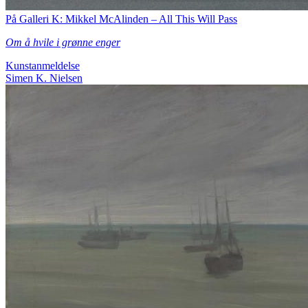
På Galleri K: Mikkel McAlinden – All This Will Pass
Om å hvile i grønne enger
Kunstanmeldelse
Simen K. Nielsen