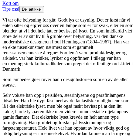
Kort om
Tips oss!
Del artikkel
Vi tar ofte belysning for gitt: Godt lys er usynlig. Det er først når vi
enten sitter og ergrer oss over en lampe som er for svak, eller en som
blender, at vi i det hele tatt er bevisst på lyset. En som imidlertid viet
store deler av sitt liv til å gruble over belysning, var den danske
modernistiske designeren Poul Henningsen (1894–1967). Han var
en ekte tusenkunstner, nærmest som et gammelt
renessansemenneske å regne: Foruten å være produktdesigner og
arkitekt, var han kritiker, lyriker og oppfinner. I tillegg var han
en meningssterk kulturradikaler som preget det offentlige ordskiftet i
Danmark.
Som lampedesigner ruver han i designhistorien som en av de aller
største.
Selv vokste han opp i peisilden, stearinlysene og parafinlampens
tidsalder. Han ble dypt fascinert av de fantastiske mulighetene som
lå i det elektriske lyset, men ble også raskt bevisst på at den litt
kalde, harde lyspæren ikke uten videre kunne erstatte oljelampens
gamle flamme. Det elektriske lyset krevde en helt annen type
formgivning. Han grublet og forsket på lysstemninger og
fargetemperaturer. Hele livet var han opptatt av hvor viktig god og
riktig belysning er i menneskelivet. Hvordan kunne man få mye og