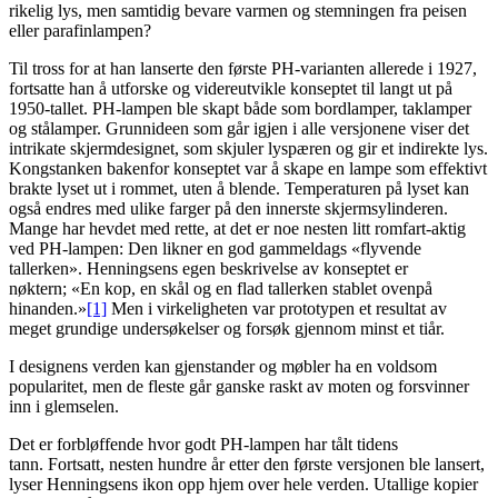
rikelig lys, men samtidig bevare varmen og stemningen fra peisen
eller parafinlampen?
Til tross for at han lanserte den første PH-varianten allerede i 1927,
fortsatte han å utforske og videreutvikle konseptet til langt ut på
1950-tallet. PH-lampen ble skapt både som bordlamper, taklamper
og stålamper. Grunnideen som går igjen i alle versjonene viser det
intrikate skjermdesignet, som skjuler lyspæren og gir et indirekte lys.
Kongstanken bakenfor konseptet var å skape en lampe som effektivt
brakte lyset ut i rommet, uten å blende. Temperaturen på lyset kan
også endres med ulike farger på den innerste skjermsylinderen.
Mange har hevdet med rette, at det er noe nesten litt romfart-aktig
ved PH-lampen: Den likner en god gammeldags «flyvende
tallerken». Henningsens egen beskrivelse av konseptet er
nøktern; «En kop, en skål og en flad tallerken stablet ovenpå
hinanden.»
[1]
Men i virkeligheten var prototypen et resultat av
meget grundige undersøkelser og forsøk gjennom minst et tiår.
I designens verden kan gjenstander og møbler ha en voldsom
popularitet, men de fleste går ganske raskt av moten og forsvinner
inn i glemselen.
Det er forbløffende hvor godt PH-lampen har tålt tidens
tann. Fortsatt, nesten hundre år etter den første versjonen ble lansert,
lyser Henningsens ikon opp hjem over hele verden. Utallige kopier