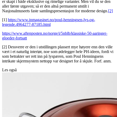
er skapt i både eksklusive og rimelige varianter. Men vil du se den
aller første utgaven; så er den altså permanent utstilt i
Nasjonalmuseets faste samlingspresentasjon for moderne design.
[2]
[1]
https://www.inmagasinet.no/poul-henningsen-lys-og-
legende.4964277-87185.html
https://www.aftenposten.no/norge/i/5nblb/klassiske-50-aaringer-
gloeder-fortsatt
[2] Dessverre er den i utstillingen plassert mye høyere enn den ville
vært i et naturlig interiør, noe som ødelegger hele PH-ideen, fordi vi
som betrakter ser rett inn på lyspæren, som Poul Henningsens
intrikate skjermsystem nettopp var designet for å skjule. Forf. anm.
Les også