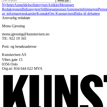
Meld på
Nyheter
Anmeldelser
Intervjuer
Artikler
Meninger
Redaksjonen
Bidragsytere
Stillingsannonser
Annonseinformasjon
Perso
av informasjonskapsler
Kontakt
Om Kunstavisen
Bidra til debatten
Ansvarlig redaktør
Mona Gjessing
mona.gjessing@kunstavisen.no
Tlf.: 922 19 341
Post- og besøksadresse
Kunstavisen AS
Vibes gate 15
0356 Oslo
Org.nr: 834 644 622 MVA