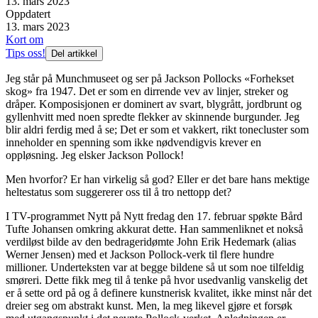
13. mars 2023
Oppdatert
13. mars 2023
Kort om
Tips oss!
Del artikkel
Jeg står på Munchmuseet og ser på Jackson Pollocks «Forhekset
skog» fra 1947. Det er som en dirrende vev av linjer, streker og
dråper. Komposisjonen er dominert av svart, blygrått, jordbrunt og
gyllenhvitt med noen spredte flekker av skinnende burgunder. Jeg
blir aldri ferdig med å se; Det er som et vakkert, rikt tonecluster som
inneholder en spenning som ikke nødvendigvis krever en
oppløsning. Jeg elsker Jackson Pollock!
Men hvorfor? Er han virkelig så god? Eller er det bare hans mektige
heltestatus som suggererer oss til å tro nettopp det?
I TV-programmet Nytt på Nytt fredag den 17. februar spøkte Bård
Tufte Johansen omkring akkurat dette. Han sammenliknet et nokså
verdiløst bilde av den bedrageridømte John Erik Hedemark (alias
Werner Jensen) med et Jackson Pollock-verk til flere hundre
millioner. Underteksten var at begge bildene så ut som noe tilfeldig
smøreri. Dette fikk meg til å tenke på hvor usedvanlig vanskelig det
er å sette ord på og å definere kunstnerisk kvalitet, ikke minst når det
dreier seg om abstrakt kunst. Men, la meg likevel gjøre et forsøk