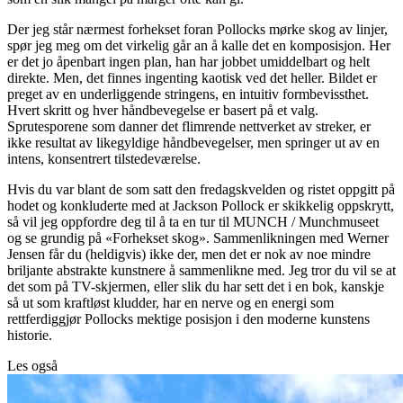
Der jeg står nærmest forhekset foran Pollocks mørke skog av linjer,
spør jeg meg om det virkelig går an å kalle det en komposisjon. Her
er det jo åpenbart ingen plan, han har jobbet umiddelbart og helt
direkte. Men, det finnes ingenting kaotisk ved det heller. Bildet er
preget av en underliggende stringens, en intuitiv formbevissthet.
Hvert skritt og hver håndbevegelse er basert på et valg.
Sprutesporene som danner det flimrende nettverket av streker, er
ikke resultat av likegyldige håndbevegelser, men springer ut av en
intens, konsentrert tilstedeværelse.
Hvis du var blant de som satt den fredagskvelden og ristet oppgitt på
hodet og konkluderte med at Jackson Pollock er skikkelig oppskrytt,
så vil jeg oppfordre deg til å ta en tur til MUNCH / Munchmuseet
og se grundig på «Forhekset skog». Sammenlikningen med Werner
Jensen får du (heldigvis) ikke der, men det er nok av noe mindre
briljante abstrakte kunstnere å sammenlikne med. Jeg tror du vil se at
det som på TV-skjermen, eller slik du har sett det i en bok, kanskje
så ut som kraftløst kludder, har en nerve og en energi som
rettferdiggjør Pollocks mektige posisjon i den moderne kunstens
historie.
Les også