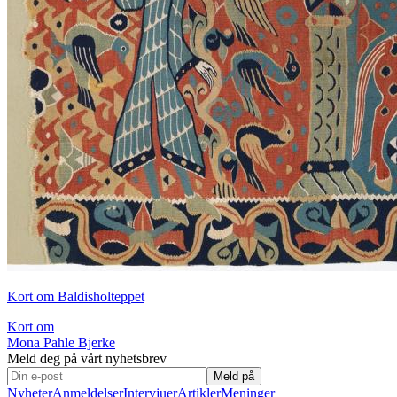
Kort om Baldisholteppet
Kort om
Mona Pahle Bjerke
Meld deg på vårt nyhetsbrev
Meld på
Nyheter
Anmeldelser
Intervjuer
Artikler
Meninger