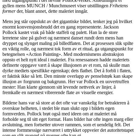
med utgangspunkt i det nevnte Pollock-verket. Anledningen er
gyllen mens MUNCH / Munchmuseet viser utstillingen
Frihetens
former
der, blant annet, dette maleriet inngår.
Mens jeg står oppslukt av det gigantiske bildet, tenker jeg på hvilket
enormt konvensjonsbrudd det en gang representerte. Jackson
Pollock kastet vrak på både staffeli og palett. Han la de store
lerretene sine på gulvet og nærmest danset rundt dem mens han
dryppet og slynget maling på billedflaten. Det at prosessen slik spilte
en viktig rolle, og nærmest tok form av et ritual, ga utgangspunkt for
betegnelsen «Action Painting». Med modernismens abstraksjon
oppsto et helt nytt ideal i maleriet. Fra renessansen hadde maleriets
definerte oppgave vært å skape illusjonen av et rom, nå skulle man
dyrke mediets spesifikke egenskap; dets flathet. Det å forbli i flaten,
er faktisk ikke så lett. Den minste overlapp av penselstrøk kan skape
illusjon av forgrunn og bakgrunn. Her var Pollock en uovertruffen
mester: Han klarte gjennom sitt levende nettverk av linjer, å
fremkalle en nærmest vibrerende flate av visuelle energier.
Bildene hans var så store at det ofte var vanskelig for betrakteren å
overskue helheten, i stedet ble man slukt opp i bildets egen
formverden. Pollock brøt også med ideen om at maleriet må
forholde seg til sitt eget format. Hans bilder har ofte ingen marg eller
avslutning, men fortsetter utover rammen, som et uendelig felt. Det
intense formmessige nærværet i uttrykket oppveier det autoritetstapet
som en slik mangel på marger ofte kan gi.