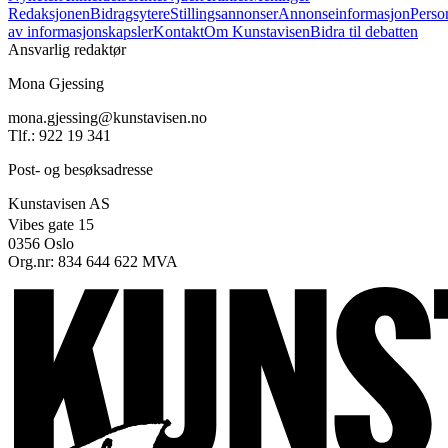
Redaksjonen
Bidragsytere
Stillingsannonser
Annonseinformasjon
Perso
av informasjonskapsler
Kontakt
Om Kunstavisen
Bidra til debatten
Ansvarlig redaktør
Mona Gjessing
mona.gjessing@kunstavisen.no
Tlf.: 922 19 341
Post- og besøksadresse
Kunstavisen AS
Vibes gate 15
0356 Oslo
Org.nr: 834 644 622 MVA