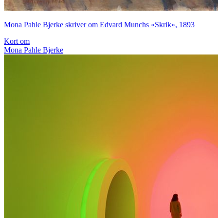
Mona Pahle Bjerke skriver om Edvard Munchs «Skrik», 1893
Kort om
Mona Pahle Bjerke