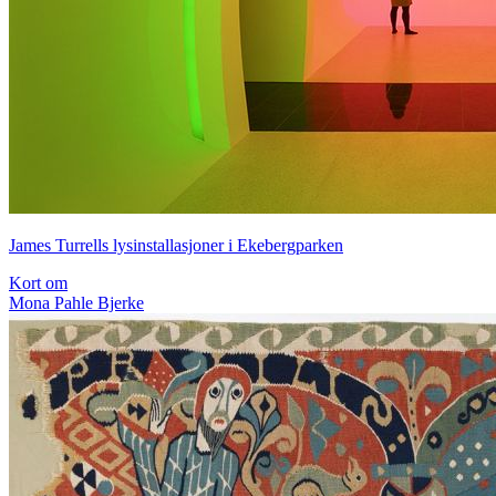
James Turrells lysinstallasjoner i Ekebergparken
Kort om
Mona Pahle Bjerke