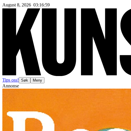
August 8, 2026
03
:
17
:
01
Tips oss!
Søk
Meny
Annonse