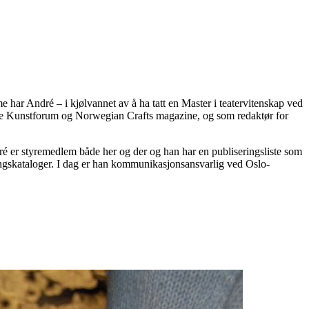
me har André – i kjølvannet av å ha tatt en Master i teatervitenskap ved
nene Kunstforum og Norwegian Crafts magazine, og som redaktør for
ré er styremedlem både her og der og han har en publiseringsliste som
tillingskataloger. I dag er han kommunikasjonsansvarlig ved Oslo-