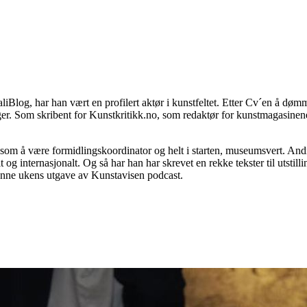
liBlog, har han vært en profilert aktør i kunstfeltet. Etter Cv´en å døm
enger. Som skribent for Kunstkritikk.no, som redaktør for kunstmagasi
som å være formidlingskoordinator og helt i starten, museumsvert. And
alt og internasjonalt. Og så har han har skrevet en rekke tekster til uts
denne ukens utgave av Kunstavisen podcast.