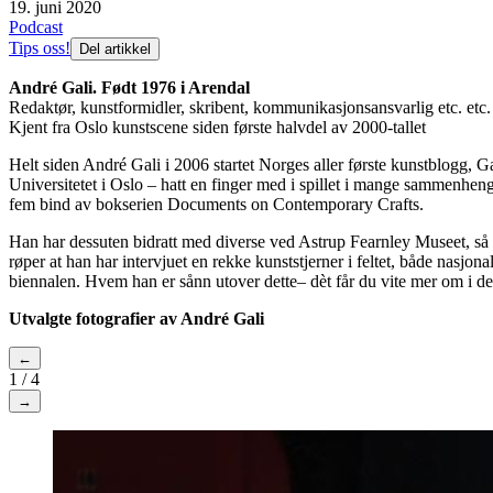
19. juni 2020
Podcast
Tips oss!
Del artikkel
André Gali. Født 1976 i Arendal
Redaktør, kunstformidler, skribent, kommunikasjonsansvarlig etc. etc.
Kjent fra Oslo kunstscene siden første halvdel av 2000-tallet
Helt siden André Gali i 2006 startet Norges aller første kunstblogg, Ga
Universitetet i Oslo – hatt en finger med i spillet i mange sammenh
fem bind av bokserien Documents on Contemporary Crafts.
Han har dessuten bidratt med diverse ved Astrup Fearnley Museet, så 
røper at han har intervjuet en rekke kunststjerner i feltet, både nasjon
biennalen. Hvem han er sånn utover dette– dèt får du vite mer om i 
Utvalgte fotografier av André Gali
←
1
/
4
→