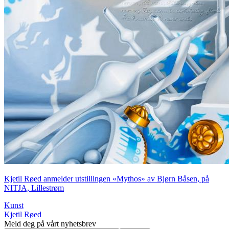
Kjetil Røed anmelder utstillingen «Mythos» av Bjørn Båsen, på
NITJA, Lillestrøm
Kunst
Kjetil Røed
Meld deg på vårt nyhetsbrev