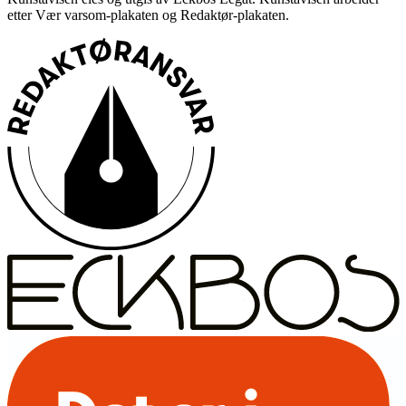
etter Vær varsom-plakaten og Redaktør-plakaten.