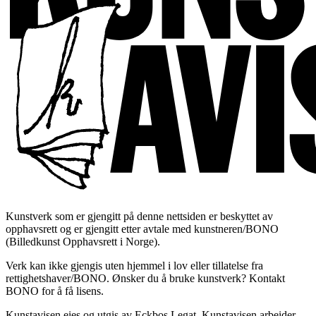
Kunstverk som er gjengitt på denne nettsiden er beskyttet av
opphavsrett og er gjengitt etter avtale med kunstneren/BONO
(Billedkunst Opphavsrett i Norge).
Verk kan ikke gjengis uten hjemmel i lov eller tillatelse fra
rettighetshaver/BONO. Ønsker du å bruke kunstverk? Kontakt
BONO for å få lisens.
Kunstavisen eies og utgis av Eckbos Legat. Kunstavisen arbeider