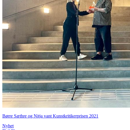
Børre Sæthre og Nitja vant Kunstkritikerprisen 2021
Nyhet