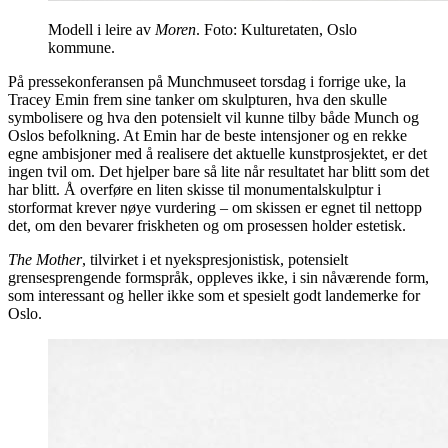
Modell i leire av
Moren
. Foto: Kulturetaten, Oslo
kommune.
På pressekonferansen på Munchmuseet torsdag i forrige uke, la
Tracey Emin frem sine tanker om skulpturen, hva den skulle
symbolisere og hva den potensielt vil kunne tilby både Munch og
Oslos befolkning. At Emin har de beste intensjoner og en rekke
egne ambisjoner med å realisere det aktuelle kunstprosjektet, er det
ingen tvil om. Det hjelper bare så lite når resultatet har blitt som det
har blitt. Å overføre en liten skisse til monumentalskulptur i
storformat krever nøye vurdering – om skissen er egnet til nettopp
det, om den bevarer friskheten og om prosessen holder estetisk.
The Mother
, tilvirket i et nyekspresjonistisk, potensielt
grensesprengende formspråk, oppleves ikke, i sin nåværende form,
som interessant og heller ikke som et spesielt godt landemerke for
Oslo.