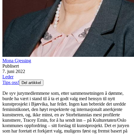
Mona Gjessing
Publisert
7. juni 2022
Leder
Tips oss!
Del artikkel
De syv jurymedlemmene som, etter sammensetningen å dømme,
burde ha vært i stand til å ta et godt valg med hensyn til nytt
kunstprosjekt i Bjørvika, har feilet. Ingen kan bebreide det uredde
feministikonet, den høyt respekterte og internasjonalt anerkjente
kunstneren, og, ikke minst, en av Storbritannias mest profilerte
kunstnere, Tracey Emin, for å ha sendt inn – på Kulturetaten/Oslo
kommunes oppfordring – sitt forslag til kunstprosjekt. Det er juryen
som har foretatt et forkjært valg, muligens først og fremst basert på