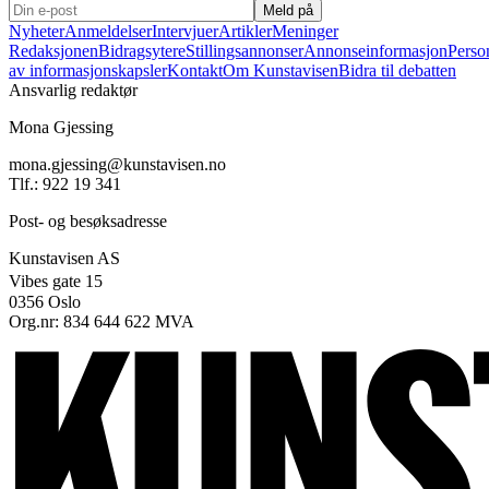
Meld på
Nyheter
Anmeldelser
Intervjuer
Artikler
Meninger
Redaksjonen
Bidragsytere
Stillingsannonser
Annonseinformasjon
Perso
av informasjonskapsler
Kontakt
Om Kunstavisen
Bidra til debatten
Ansvarlig redaktør
Mona Gjessing
mona.gjessing@kunstavisen.no
Tlf.: 922 19 341
Post- og besøksadresse
Kunstavisen AS
Vibes gate 15
0356 Oslo
Org.nr: 834 644 622 MVA