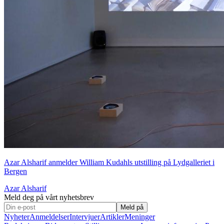
Azar Alsharif anmelder William Kudahls utstilling på Lydgalleriet i
Bergen
Azar Alsharif
Meld deg på vårt nyhetsbrev
Meld på
Nyheter
Anmeldelser
Intervjuer
Artikler
Meninger