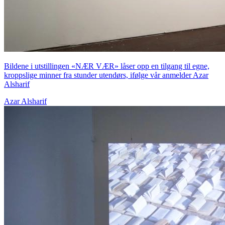
Bildene i utstillingen «NÆR VÆR» låser opp en tilgang til egne,
kroppslige minner fra stunder utendørs, ifølge vår anmelder Azar
Alsharif
Azar Alsharif