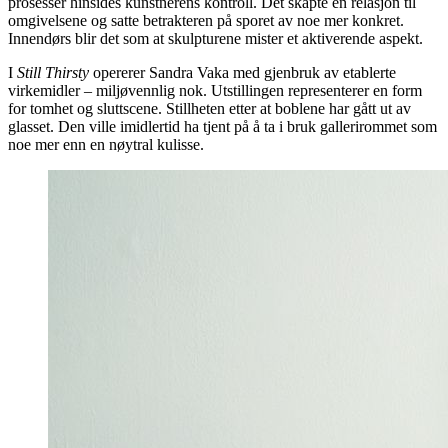
prosesser hinsides kunstnerens kontroll. Det skapte en relasjon til
omgivelsene og satte betrakteren på sporet av noe mer konkret.
Innendørs blir det som at skulpturene mister et aktiverende aspekt.
I
Still Thirsty
opererer Sandra Vaka med gjenbruk av etablerte
virkemidler – miljøvennlig nok. Utstillingen representerer en form
for tomhet og sluttscene. Stillheten etter at boblene har gått ut av
glasset. Den ville imidlertid ha tjent på å ta i bruk gallerirommet som
noe mer enn en nøytral kulisse.