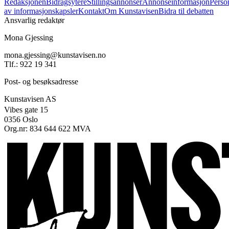
Redaksjonen
Bidragsytere
Stillingsannonser
Annonseinformasjon
Perso
av informasjonskapsler
Kontakt
Om Kunstavisen
Bidra til debatten
Ansvarlig redaktør
Mona Gjessing
mona.gjessing@kunstavisen.no
Tlf.: 922 19 341
Post- og besøksadresse
Kunstavisen AS
Vibes gate 15
0356 Oslo
Org.nr: 834 644 622 MVA