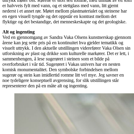
uttrykk møter oss. Rørene er stort sett tomme, med unntak av ett som
er halvveis fylt med vann, og et stettglass med vann, litt gjemt
nederst i et annet rør. Møtet mellom plastmaterialet og steinene har
en egen visuell tyngde og det oppstår en kontrast mellom det
flyktige og det bestandige, det menneskeskapte og det geologiske.
Alt og ingenting
Ved en gjennomgang av Sandra Vaka Olsens kunstnerskap gjennom
årene kan jeg sette pris på en kontinuitet hva gjelder tematikk og
visuelt uttrykk. I den aktuelle utstillingen viderefører Vaka Olsen sin
utforskning av plast og drikke som kulturelle markører. Det er lett, i
sammenhengen, å lese sugerøret i steinen som et bilde på
overforbruket i vår tid. Sugerøret i Vakas univers har en nesten
komisk monumentalitet. Den symbolske forbindelsen mellom
sugerør og stein kan imidlertid romme litt vel mye. Jeg savner en
noe tydeligere konseptuell avgrensing, for slik utstillingen står
representerer den på en måte alt og ingenting.