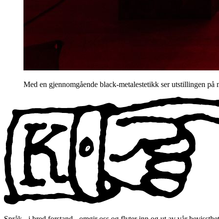
Med en gjennomgående black-metalestetikk ser utstillingen på m
Språk - i bred forstand - omgir oss og flyter inn og ut av vår bevisst