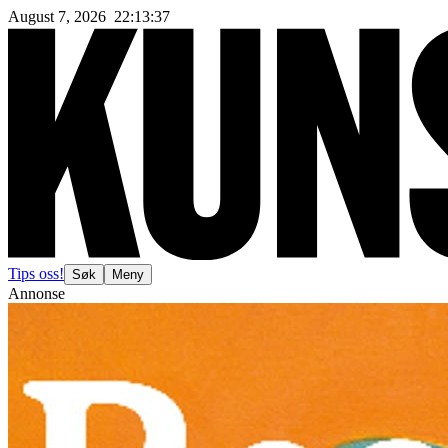
August 7, 2026
22
:
13
:
40
Tips oss!
Søk
Meny
Annonse