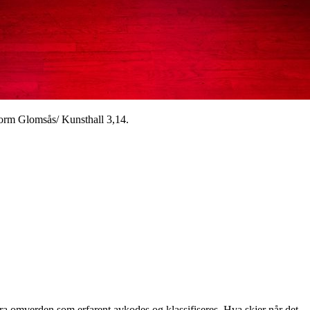
ttorm Glomsås/ Kunsthall 3,14.
 fra omverden som erfarent avkodes og klassifiseres. Hva skjer når det