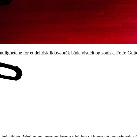
ulighetene for et delirisk ikke-språk både visuelt og sonisk. Foto: Gu
het hele tiden. Med øyne, ører og kropp plukker vi konstant opp signaler