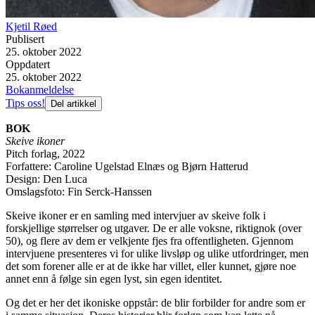
Kjetil Røed
Publisert
25. oktober 2022
Oppdatert
25. oktober 2022
Bokanmeldelse
Tips oss!
Del artikkel
BOK
Skeive ikoner
Pitch forlag, 2022
Forfattere: Caroline Ugelstad Elnæs og Bjørn Hatterud
Design: Den Luca
Omslagsfoto: Fin Serck-Hanssen
Skeive ikoner er en samling med intervjuer av skeive folk i
forskjellige størrelser og utgaver. De er alle voksne, riktignok (over
50), og flere av dem er velkjente fjes fra offentligheten. Gjennom
intervjuene presenteres vi for ulike livsløp og ulike utfordringer, men
det som forener alle er at de ikke har villet, eller kunnet, gjøre noe
annet enn å følge sin egen lyst, sin egen identitet.
Og det er her det ikoniske oppstår: de blir forbilder for andre som er