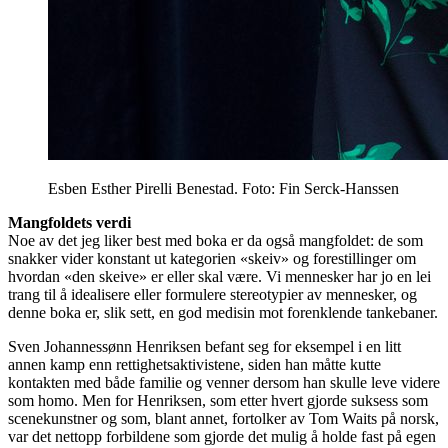
Esben Esther Pirelli Benestad. Foto: Fin Serck-Hanssen
Mangfoldets verdi
Noe av det jeg liker best med boka er da også mangfoldet: de som
snakker vider konstant ut kategorien «skeiv» og forestillinger om
hvordan «den skeive» er eller skal være. Vi mennesker har jo en lei
trang til å idealisere eller formulere stereotypier av mennesker, og
denne boka er, slik sett, en god medisin mot forenklende tankebaner.
Sven Johannessønn Henriksen befant seg for eksempel i en litt
annen kamp enn rettighetsaktivistene, siden han måtte kutte
kontakten med både familie og venner dersom han skulle leve videre
som homo. Men for Henriksen, som etter hvert gjorde suksess som
scenekunstner og som, blant annet, fortolker av Tom Waits på norsk,
var det nettopp forbildene som gjorde det mulig å holde fast på egen