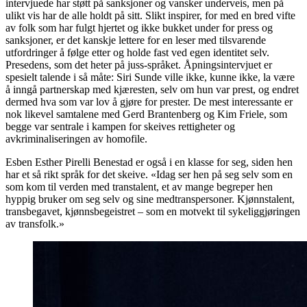
intervjuede har støtt på sanksjoner og vansker underveis, men på
ulikt vis har de alle holdt på sitt. Slikt inspirer, for med en bred vifte
av folk som har fulgt hjertet og ikke bukket under for press og
sanksjoner, er det kanskje lettere for en leser med tilsvarende
utfordringer å følge etter og holde fast ved egen identitet selv.
Presedens, som det heter på juss-språket. Åpningsintervjuet er
spesielt talende i så måte: Siri Sunde ville ikke, kunne ikke, la være
å inngå partnerskap med kjæresten, selv om hun var prest, og endret
dermed hva som var lov å gjøre for prester. De mest interessante er
nok likevel samtalene med Gerd Brantenberg og Kim Friele, som
begge var sentrale i kampen for skeives rettigheter og
avkriminaliseringen av homofile.
Esben Esther Pirelli Benestad er også i en klasse for seg, siden hen
har et så rikt språk for det skeive. «Idag ser hen på seg selv som en
som kom til verden med transtalent, et av mange begreper hen
hyppig bruker om seg selv og sine medtranspersoner. Kjønnstalent,
transbegavet, kjønnsbegeistret – som en motvekt til sykeliggjøringen
av transfolk.»