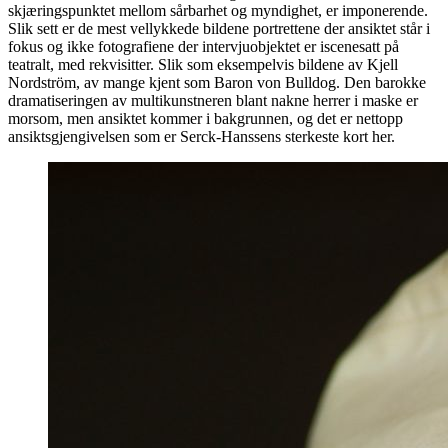
skjæringspunktet mellom sårbarhet og myndighet, er imponerende.
Slik sett er de mest vellykkede bildene portrettene der ansiktet står i
fokus og ikke fotografiene der intervjuobjektet er iscenesatt på
teatralt, med rekvisitter. Slik som eksempelvis bildene av Kjell
Nordström, av mange kjent som Baron von Bulldog. Den barokke
dramatiseringen av multikunstneren blant nakne herrer i maske er
morsom, men ansiktet kommer i bakgrunnen, og det er nettopp
ansiktsgjengivelsen som er Serck-Hanssens sterkeste kort her.