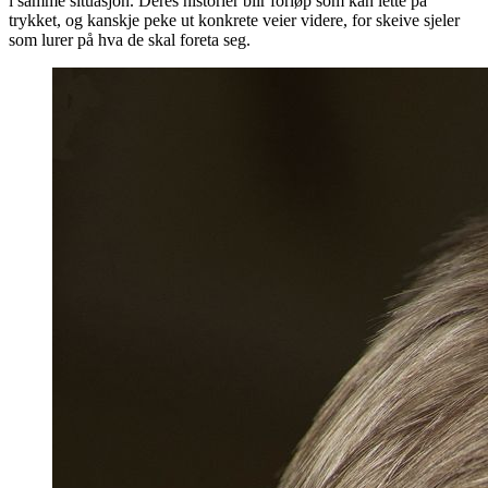
i samme situasjon. Deres historier blir forløp som kan lette på
trykket, og kanskje peke ut konkrete veier videre, for skeive sjeler
som lurer på hva de skal foreta seg.