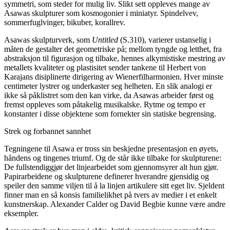
symmetri, som steder for mulig liv. Slikt sett oppleves mange av
Asawas skulpturer som kosmogonier i miniatyr. Spindelvev,
sommerfuglvinger, bikuber, korallrev.
Asawas skulpturverk, som
Untitled
(S.310), varierer ustanselig i
måten de gestalter det geometriske på; mellom tyngde og letthet, fra
abstraksjon til figurasjon og tilbake, hennes alkymistiske mestring av
metallets kvaliteter og plastisitet sender tankene til Herbert von
Karajans disiplinerte dirigering av Wienerfilharmonien. Hver minste
centimeter lystrer og underkaster seg helheten. En slik analogi er
ikke så påklistret som den kan virke, da Asawas arbeider først og
fremst oppleves som påtakelig musikalske. Rytme og tempo er
konstanter i disse objektene som fornekter sin statiske begrensing.
Strek og forbannet sannhet
Tegningene til Asawa er tross sin beskjedne presentasjon en øyets,
håndens og tingenes triumf. Og de står ikke tilbake for skulpturene:
De fullstendiggjør det linjearbeidet som gjennomsyrer alt hun gjør.
Papirarbeidene og skulpturene definerer hverandre gjensidig og
speiler den samme viljen til å la linjen artikulere sitt eget liv. Sjeldent
finner man en så konsis familielikhet på tvers av medier i et enkelt
kunstnerskap. Alexander Calder og David Begbie kunne være andre
eksempler.