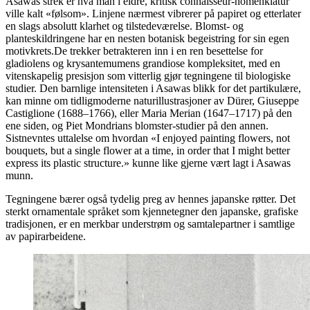
Asawas strek er hva man i eldre, kritisk connaisseur-nomenklatur
ville kalt «følsom». Linjene nærmest vibrerer på papiret og etterlater
en slags absolutt klarhet og tilstedeværelse. Blomst- og
planteskildringene har en nesten botanisk begeistring for sin egen
motivkrets.De trekker betrakteren inn i en ren besettelse for
gladiolens og krysantemumens grandiose kompleksitet, med en
vitenskapelig presisjon som vitterlig gjør tegningene til biologiske
studier. Den barnlige intensiteten i Asawas blikk for det partikulære,
kan minne om tidligmoderne naturillustrasjoner av Dürer, Giuseppe
Castiglione (1688–1766), eller Maria Merian (1647–1717) på den
ene siden, og Piet Mondrians blomster-studier på den annen.
Sistnevntes uttalelse om hvordan «I enjoyed painting flowers, not
bouquets, but a single flower at a time, in order that I might better
express its plastic structure.» kunne like gjerne vært lagt i Asawas
munn.
Tegningene bærer også tydelig preg av hennes japanske røtter. Det
sterkt ornamentale språket som kjennetegner den japanske, grafiske
tradisjonen, er en merkbar understrøm og samtalepartner i samtlige
av papirarbeidene.