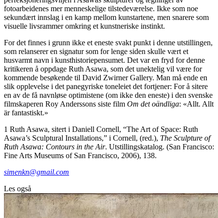
fotoarbeidenes mer menneskelige tilstedeværelse. Ikke som noe
sekundært innslag i en kamp mellom kunstartene, men snarere som
visuelle livsrammer omkring et kunstneriske instinkt.
For det finnes i grunn ikke et eneste svakt punkt i denne utstillingen,
som relanserer en signatur som for lenge siden skulle vært et
husvarmt navn i kunsthistoriepensumet. Det var en fryd for denne
kritikeren å oppdage Ruth Asawa, som det unektelig vil være for
kommende besøkende til David Zwirner Gallery. Man må ende en
slik opplevelse i det panegyriske toneleiet det fortjener: For å sitere
en av de få navnløse optimistene (om ikke den eneste) i den svenske
filmskaperen Roy Anderssons siste film
Om det oändliga
: «Allt. Allt
är fantastiskt.»
1 Ruth Asawa, sitert i Daniell Cornell, “The Art of Space: Ruth
Asawa’s Sculptural Installations,” i Cornell, (red.),
The Sculpture of
Ruth Asawa: Contours in the Air
. Utstillingskatalog. (San Francisco:
Fine Arts Museums of San Francisco, 2006), 138.
simenkn@gmail.com
Les også