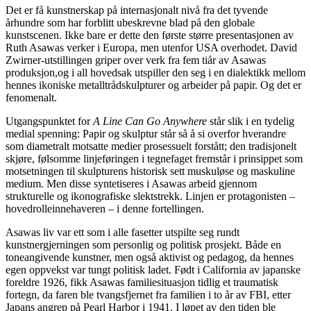
Det er få kunstnerskap på internasjonalt nivå fra det tyvende
århundre som har forblitt ubeskrevne blad på den globale
kunstscenen. Ikke bare er dette den første større presentasjonen av
Ruth Asawas verker i Europa, men utenfor USA overhodet. David
Zwirner-utstillingen griper over verk fra fem tiår av Asawas
produksjon,og i all hovedsak utspiller den seg i en dialektikk mellom
hennes ikoniske metalltrådskulpturer og arbeider på papir. Og det er
fenomenalt.
Utgangspunktet for
A Line Can Go Anywhere
står slik i en tydelig
medial spenning: Papir og skulptur står så å si overfor hverandre
som diametralt motsatte medier prosessuelt forstått; den tradisjonelt
skjøre, følsomme linjeføringen i tegnefaget fremstår i prinsippet som
motsetningen til skulpturens historisk sett muskuløse og maskuline
medium. Men disse syntetiseres i Asawas arbeid gjennom
strukturelle og ikonografiske slektstrekk. Linjen er protagonisten –
hovedrolleinnehaveren – i denne fortellingen.
Asawas liv var ett som i alle fasetter utspilte seg rundt
kunstnergjerningen som personlig og politisk prosjekt. Både en
toneangivende kunstner, men også aktivist og pedagog, da hennes
egen oppvekst var tungt politisk ladet. Født i California av japanske
foreldre 1926, fikk Asawas familiesituasjon tidlig et traumatisk
fortegn, da faren ble tvangsfjernet fra familien i to år av FBI, etter
Japans angrep på Pearl Harbor i 1941. I løpet av den tiden ble