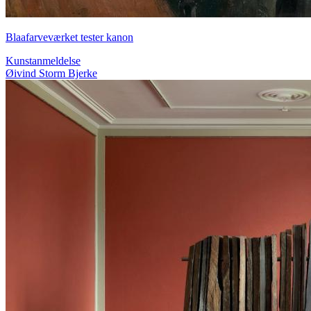
Blaafarveværket tester kanon
Kunstanmeldelse
Øivind Storm Bjerke