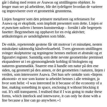
går i dialog med resten av Asawas og utstillingens objekter. Jo
lenger man ser på arbeidene, blir det tydeligere hvordan de varierer
og improviserer over et geometrisk grunntema.
Linjen fungerer som den primære metaforen og referansen for
Asawa og er eksplisitt, som implisitt presentert som dette. Linjen er
et
punctum saliens
i hennes kunstnerskap – forstått i alle begrepets
fasetter: Begynnelsen og opphavet for en evig aktivitet;
artikuleringen av uendeligheten som bilde.
De enkle, repeterende gestene får sitt motsvar i et minutiøst, nesten
mirakuløst saktmodig håndverksarbeid. Tvers gjennom utstillingen
svinger skulpturene og tegningene hennes mellom et abstrakt og et
figurativt register. Samtidig som dette nevnte geometriske premisset
ekspanderer ut i en gjennomgående kobling til biologiens og
naturens grammatikk. Snarere enn å handle om natur på den ene
siden, og geometri på den annen, er det geometrien
i
naturen, linjen
i
verden, som interesserer Asawa. Det hun selv omtalte som «linjens
økonomi» er noe som kunne ta arbeidet hennes i alle retninger, ja
hvor som helst: «I was interested in it because of the economy of a
line, making something in space, enclosing it without blocking it
out. It’s still transparent. I realised that if I was going to make these
forms, which interlock and interweave, it can only be done with a
line because a line can go anywhere.»1