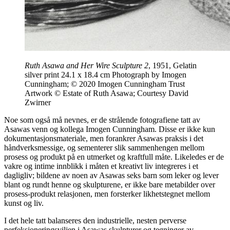
Ruth Asawa and Her Wire Sculpture 2
, 1951, Gelatin
silver print 24.1 x 18.4 cm Photograph by Imogen
Cunningham; © 2020 Imogen Cunningham Trust
Artwork © Estate of Ruth Asawa; Courtesy David
Zwirner
Noe som også må nevnes, er de strålende fotografiene tatt av
Asawas venn og kollega Imogen Cunningham. Disse er ikke kun
dokumentasjonsmateriale, men forankrer Asawas praksis i det
håndverksmessige, og sementerer slik sammenhengen mellom
prosess og produkt på en utmerket og kraftfull måte. Likeledes er de
vakre og intime innblikk i måten et kreativt liv integreres i et
dagligliv; bildene av noen av Asawas seks barn som leker og lever
blant og rundt henne og skulpturene, er ikke bare metabilder over
prosess-produkt relasjonen, men forsterker likhetstegnet mellom
kunst og liv.
I det hele tatt balanseres den industrielle, nesten perverse
perfeksjoneringsviljen i Asawas skulpturer og tegninger av