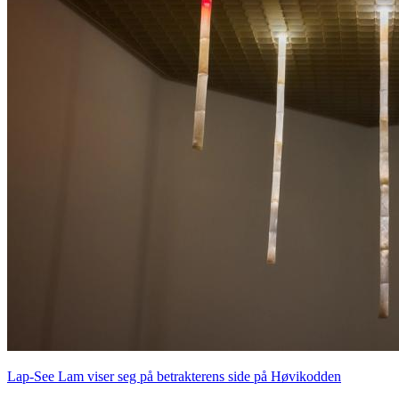
Lap-See Lam viser seg på betrakterens side på Høvikodden