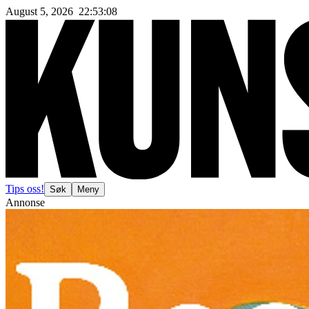
August 5, 2026
22
:
53
:
10
Tips oss!
Søk
Meny
Annonse