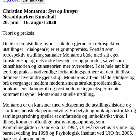
Del artikkel
Christian Montarou:
Syn og Innsyn
Nesoddparken Kunsthall
20. juni – 16. august 2020
Teori og praksis
Dette er en utstilling hvor – slik den gjerne er i retrospektive
utstillinger - dialogen(e) er et grunnpremiss. Forstått som
retrospektiv utstilling samtaler Montarou både med sitt eget
kunstnerskap og dets indre bevegelser og perioder, så vel som
kunsthistorien og kunstteorien mer overordnet. I det hele tatt blir
teori og praksis nødvendige forhandlingspartnere all den tid disse
definerer hverandre gjensidig i Montarous arbeid. Både sømløse og
brå overganger mellom modernismens strukturproblematikk,
popkunstens ikonografi og postmoderne tegneeksperimenter
kommer til syne i Montarous aktuelle utstilling
.
Montarou er en kunstner med vidtspennende utstillingshistorie og
stor kunstnerisk eksperimentvilje. En betydelig innkjøpshistorikk og
samlingsspredning speiler et omfattende og innholdsrikt virke. I
tillegg kommer offentlige utsmykningsoppdrag som
Kommunegården i Sandvika fra 1992, Ullevål sykehus Kvinne- og
barneavdeling fra 1998 og Psykologisk Institutt ved UiO fra 2005,
bare for å nevne noen.