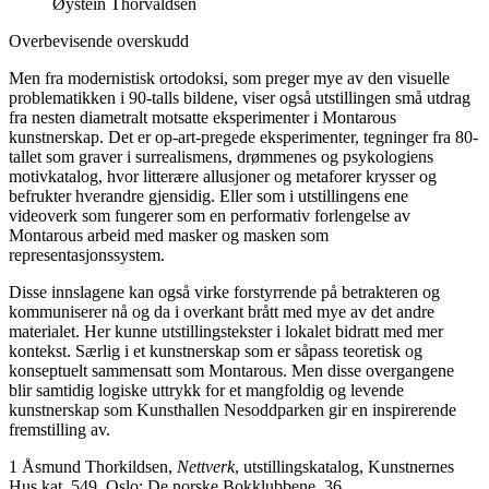
Øystein Thorvaldsen
Overbevisende overskudd
Men fra modernistisk ortodoksi, som preger mye av den visuelle
problematikken i 90-talls bildene, viser også utstillingen små utdrag
fra nesten diametralt motsatte eksperimenter i Montarous
kunstnerskap. Det er op-art-pregede eksperimenter, tegninger fra 80-
tallet som graver i surrealismens, drømmenes og psykologiens
motivkatalog, hvor litterære allusjoner og metaforer krysser og
befrukter hverandre gjensidig. Eller som i utstillingens ene
videoverk som fungerer som en performativ forlengelse av
Montarous arbeid med masker og masken som
representasjonssystem.
Disse innslagene kan også virke forstyrrende på betrakteren og
kommuniserer nå og da i overkant brått med mye av det andre
materialet. Her kunne utstillingstekster i lokalet bidratt med mer
kontekst. Særlig i et kunstnerskap som er såpass teoretisk og
konseptuelt sammensatt som Montarous. Men disse overgangene
blir samtidig logiske uttrykk for et mangfoldig og levende
kunstnerskap som Kunsthallen Nesoddparken gir en inspirerende
fremstilling av.
1 Åsmund Thorkildsen,
Nettverk
, utstillingskatalog, Kunstnernes
Hus kat. 549. Oslo: De norske Bokklubbene, 36.