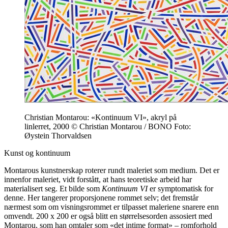
Christian Montarou: «Kontinuum VI», akryl på
linlerret, 2000 © Christian Montarou / BONO Foto:
Øystein Thorvaldsen
Kunst og kontinuum
Montarous kunstnerskap roterer rundt maleriet som medium. Det er
innenfor maleriet, vidt forstått, at hans teoretiske arbeid har
materialisert seg. Et bilde som
Kontinuum VI
er symptomatisk for
denne. Her tangerer proporsjonene rommet selv; det fremstår
nærmest som om visningsrommet er tilpasset maleriene snarere enn
omvendt. 200 x 200 er også blitt en størrelsesorden assosiert med
Montarou, som han omtaler som «det intime format» – romforhold