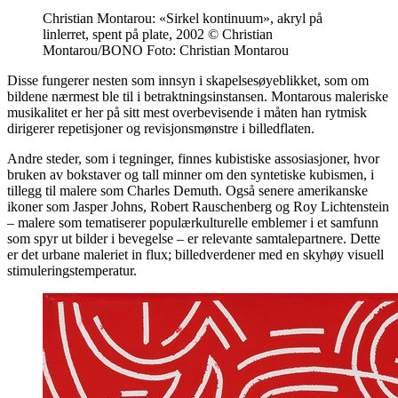
Christian Montarou: «Sirkel kontinuum», akryl på
linlerret, spent på plate, 2002 © Christian
Montarou/BONO Foto: Christian Montarou
Disse fungerer nesten som innsyn i skapelsesøyeblikket, som om
bildene nærmest ble til i betraktningsinstansen. Montarous maleriske
musikalitet er her på sitt mest overbevisende i måten han rytmisk
dirigerer repetisjoner og revisjonsmønstre i billedflaten.
Andre steder, som i tegninger, finnes kubistiske assosiasjoner, hvor
bruken av bokstaver og tall minner om den syntetiske kubismen, i
tillegg til malere som Charles Demuth. Også senere amerikanske
ikoner som Jasper Johns, Robert Rauschenberg og Roy Lichtenstein
– malere som tematiserer populærkulturelle emblemer i et samfunn
som spyr ut bilder i bevegelse – er relevante samtalepartnere. Dette
er det urbane maleriet in flux; billedverdener med en skyhøy visuell
stimuleringstemperatur.