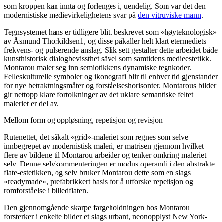
som kroppen kan innta og forlenges i, uendelig. Som var det den
modernistiske medievirkelighetens svar på
den vitruviske mann
.
Tegnsystemet hans er tidligere blitt beskrevet som «høyteknologisk»
av Åsmund Thorkildsen1, og disse påkaller helt klart etermediets
frekvens- og pulserende anslag. Slik sett gestalter dette arbeidet både
kunsthistorisk dialogbevissthet såvel som samtidens medieestetikk.
Montarou maler seg inn semiotikkens dynamiske tegnkoder.
Felleskulturelle symboler og ikonografi blir til enhver tid gjenstander
for nye betraktningsmåter og forståelseshorisonter. Montarous bilder
gir nettopp klare fortolkninger av det uklare semantiske feltet
maleriet er del av.
Mellom form og oppløsning, repetisjon og revisjon
Rutenettet, det såkalt «grid»-maleriet som regnes som selve
innbegrepet av modernistisk maleri, er matrisen gjennom hvilket
flere av bildene til Montarou arbeider og tenker omkring maleriet
selv. Denne selvkommenteringen er modus operandi i den abstrakte
flate-estetikken, og selv bruker Montarou dette som en slags
«readymade», prefabrikkert basis for å utforske repetisjon og
romforståelse i billedflaten.
Den gjennomgående skarpe fargeholdningen hos Montarou
forsterker i enkelte bilder et slags urbant, neonopplyst New York-