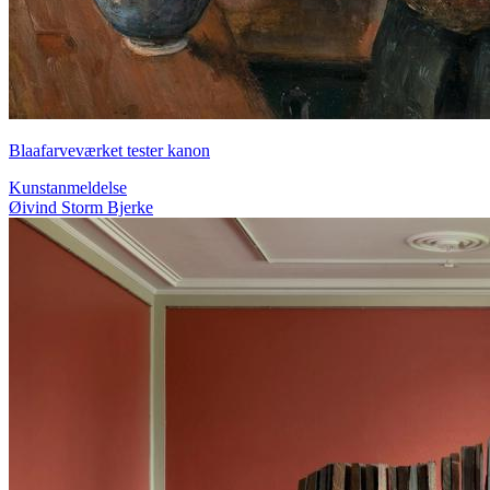
Blaafarveværket tester kanon
Kunstanmeldelse
Øivind Storm Bjerke