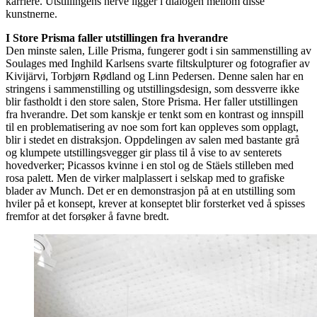
karriere. Utstillingens nerve ligger i dialogen mellom disse
kunstnerne.
I Store Prisma faller utstillingen fra hverandre
Den minste salen, Lille Prisma, fungerer godt i sin sammenstilling av
Soulages med Inghild Karlsens svarte filtskulpturer og fotografier av
Kivijärvi, Torbjørn Rødland og Linn Pedersen. Denne salen har en
stringens i sammenstilling og utstillingsdesign, som dessverre ikke
blir fastholdt i den store salen, Store Prisma. Her faller utstillingen
fra hverandre. Det som kanskje er tenkt som en kontrast og innspill
til en problematisering av noe som fort kan oppleves som opplagt,
blir i stedet en distraksjon. Oppdelingen av salen med bastante grå
og klumpete utstillingsvegger gir plass til å vise to av senterets
hovedverker; Picassos kvinne i en stol og de Stäels stilleben med
rosa palett. Men de virker malplassert i selskap med to grafiske
blader av Munch. Det er en demonstrasjon på at en utstilling som
hviler på et konsept, krever at konseptet blir forsterket ved å spisses
fremfor at det forsøker å favne bredt.