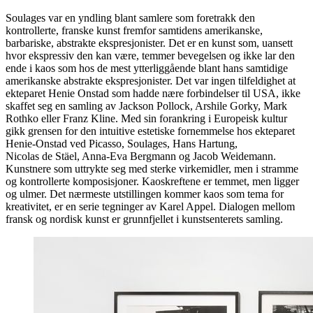
Soulages var en yndling blant samlere som foretrakk den
kontrollerte, franske kunst fremfor samtidens amerikanske,
barbariske, abstrakte ekspresjonister. Det er en kunst som, uansett
hvor ekspressiv den kan være, temmer bevegelsen og ikke lar den
ende i kaos som hos de mest ytterliggående blant hans samtidige
amerikanske abstrakte ekspresjonister. Det var ingen tilfeldighet at
ekteparet Henie Onstad som hadde nære forbindelser til USA, ikke
skaffet seg en samling av Jackson Pollock, Arshile Gorky, Mark
Rothko eller Franz Kline. Med sin forankring i Europeisk kultur
gikk grensen for den intuitive estetiske fornemmelse hos ekteparet
Henie-Onstad ved Picasso, Soulages, Hans Hartung,
Nicolas de Stäel, Anna-Eva Bergmann og Jacob Weidemann.
Kunstnere som uttrykte seg med sterke virkemidler, men i stramme
og kontrollerte komposisjoner. Kaoskreftene er temmet, men ligger
og ulmer. Det nærmeste utstillingen kommer kaos som tema for
kreativitet, er en serie tegninger av Karel Appel. Dialogen mellom
fransk og nordisk kunst er grunnfjellet i kunstsenterets samling.