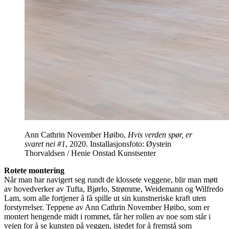
Ann Cathrin November Høibo,
Hvis verden spør, er
svaret nei #1
, 2020. Installasjonsfoto: Øystein
Thorvaldsen / Henie Onstad Kunstsenter
Rotete montering
Når man har navigert seg rundt de klossete veggene, blir man møtt
av hovedverker av Tufta, Bjørlo, Strømme, Weidemann og Wilfredo
Lam, som alle fortjener å få spille ut sin kunstneriske kraft uten
forstyrrelser. Teppene av Ann Cathrin November Høibo, som er
montert hengende midt i rommet, får her rollen av noe som står i
veien for å se kunsten på veggen, istedet for å fremstå som