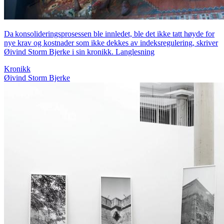
Da konsolideringsprosessen ble innledet, ble det ikke tatt høyde for
nye krav og kostnader som ikke dekkes av indeksregulering, skriver
Øivind Storm Bjerke i sin kronikk. Langlesning
Kronikk
Øivind Storm Bjerke