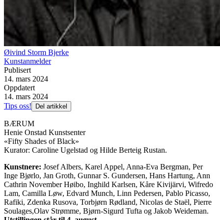
Øivind Storm Bjerke
Kunstanmelder
Publisert
14. mars 2024
Oppdatert
14. mars 2024
Tips oss!
Del artikkel
BÆRUM
Henie Onstad Kunstsenter
«Fifty Shades of Black»
Kurator: Caroline Ugelstad og Hilde Berteig Rustan.
Kunstnere:
Josef Albers, Karel Appel, Anna-Eva Bergman, Per
Inge Bjørlo, Jan Groth, Gunnar S. Gundersen, Hans Hartung, Ann
Cathrin November Høibo, Inghild Karlsen, Kåre Kivijärvi, Wifredo
Lam, Camilla Løw, Edvard Munch, Linn Pedersen, Pablo Picasso,
Rafiki, Zdenka Rusova, Torbjørn Rødland, Nicolas de Staël, Pierre
Soulages,Olav Strømme, Bjørn-Sigurd Tufta og Jakob Weideman.
Utstillingen står til 4. august