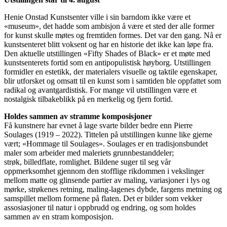
Henie Onstad Kunstsenter ville i sin barndom ikke være et
«museum», det hadde som ambisjon å være et sted der alle former
for kunst skulle møtes og fremtiden formes. Det var den gang. Nå er
kunstsenteret blitt voksent og har en historie det ikke kan løpe fra.
Den aktuelle utstillingen «Fifty Shades of Black» er et møte med
kunstsenterets fortid som en antipopulistisk høyborg. Utstillingen
formidler en estetikk, der materialers visuelle og taktile egenskaper,
blir utforsket og omsatt til en kunst som i samtiden ble oppfattet som
radikal og avantgardistisk. For mange vil utstillingen være et
nostalgisk tilbakeblikk på en merkelig og fjern fortid.
Holdes sammen av stramme komposisjoner
Få kunstnere har evnet å lage svarte bilder bedre enn Pierre
Soulages (1919 – 2022). Tittelen på utstillingen kunne like gjerne
vært; «Hommage til Soulages». Soulages er en tradisjonsbundet
maler som arbeider med maleriets grunnbestanddeler;
strøk, billedflate, romlighet. Bildene suger til seg vår
oppmerksomhet gjennom den stofflige rikdommen i vekslinger
mellom matte og glinsende partier av maling, variasjoner i lys og
mørke, strøkenes retning, maling-lagenes dybde, fargens metning og
samspillet mellom formene på flaten. Det er bilder som vekker
assosiasjoner til natur i oppbrudd og endring, og som holdes
sammen av en stram komposisjon.