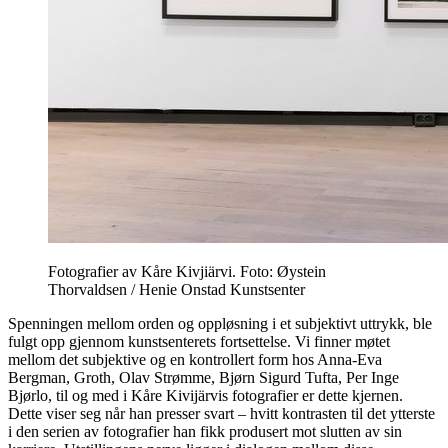
Fotografier av Kåre Kivjiärvi. Foto: Øystein
Thorvaldsen / Henie Onstad Kunstsenter
Spenningen mellom orden og oppløsning i et subjektivt uttrykk, ble
fulgt opp gjennom kunstsenterets fortsettelse. Vi finner møtet
mellom det subjektive og en kontrollert form hos Anna-Eva
Bergman, Groth, Olav Strømme, Bjørn Sigurd Tufta, Per Inge
Bjørlo, til og med i Kåre Kivijärvis fotografier er dette kjernen.
Dette viser seg når han presser svart – hvitt kontrasten til det ytterste
i den serien av fotografier han fikk produsert mot slutten av sin