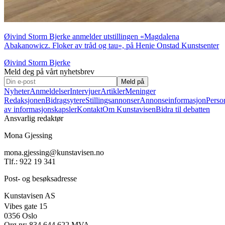
Øivind Storm Bjerke anmelder utstillingen «Magdalena
Abakanowicz. Floker av tråd og tau», på Henie Onstad Kunstsenter
Øivind Storm Bjerke
Meld deg på vårt nyhetsbrev
Meld på
Nyheter
Anmeldelser
Intervjuer
Artikler
Meninger
Redaksjonen
Bidragsytere
Stillingsannonser
Annonseinformasjon
Perso
av informasjonskapsler
Kontakt
Om Kunstavisen
Bidra til debatten
Ansvarlig redaktør
Mona Gjessing
mona.gjessing@kunstavisen.no
Tlf.: 922 19 341
Post- og besøksadresse
Kunstavisen AS
Vibes gate 15
0356 Oslo
Org.nr: 834 644 622 MVA