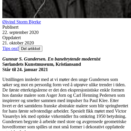
Øivind Storm Bjerke
Publisert
22. september 2020
Oppdatert
21. oktober 2020
Tips oss!
Del artikkel
Gunnar S. Gundersen. En banebrytende modernist
Sørlandets Kunstmuseum, Kristiansand
Står til 24. januar 2021
Utstillingen innleder med at vi møter den unge Gundersen som
søker seg mot en personlig form ved å utprøve ulike trender i tiden.
De første etterkrigsårene er det den ekspresjonistiske enkle formen
hos danske malere som Asger Jorn og Carl Henning Pedersen som
inspirerer og smelter sammen med impulser fra Paul Klee. Etter
hvert er det samtidens franske abstrakte malere som blir springbrettet
for hans første selvstendige arbeider. Spesielt fikk møtet med Victor
Vasarelys lek med optiske virkemidler fra omkring 1950 betydning.
Gundersen begynte å arbeide med store og avgrensede geometriske
hovedformer som spilles ut mot små former i dekorativt oppfattede