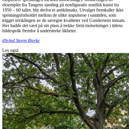
eksempler fra Tangens samling på nonfigurativ nordisk kunst fra
1950 – 60 tallet, blir derfor et antiklimaks. Utvalget fremkaller ikke
spenningsforholdet mellom de ulike impulsene i samtiden, som
trigget utviklingen av de særegne kvaliteter ved Gundersens innsats.
Her hadde det vært på sin plass å trekke frem motsetninger i tidens
bildespråk fremfor å understreke likheter.
Øivind Storm Bjerke
Les også