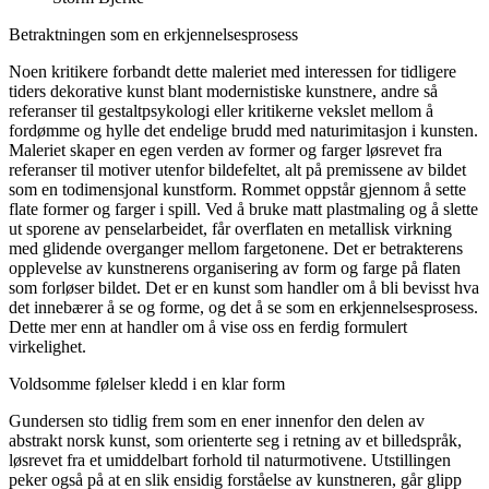
Betraktningen som en erkjennelsesprosess
Noen kritikere forbandt dette maleriet med interessen for tidligere
tiders dekorative kunst blant modernistiske kunstnere, andre så
referanser til gestaltpsykologi eller kritikerne vekslet mellom å
fordømme og hylle det endelige brudd med naturimitasjon i kunsten.
Maleriet skaper en egen verden av former og farger løsrevet fra
referanser til motiver utenfor bildefeltet, alt på premissene av bildet
som en todimensjonal kunstform. Rommet oppstår gjennom å sette
flate former og farger i spill. Ved å bruke matt plastmaling og å slette
ut sporene av penselarbeidet, får overflaten en metallisk virkning
med glidende overganger mellom fargetonene. Det er betrakterens
opplevelse av kunstnerens organisering av form og farge på flaten
som forløser bildet. Det er en kunst som handler om å bli bevisst hva
det innebærer å se og forme, og det å se som en erkjennelsesprosess.
Dette mer enn at handler om å vise oss en ferdig formulert
virkelighet.
Voldsomme følelser kledd i en klar form
Gundersen sto tidlig frem som en ener innenfor den delen av
abstrakt norsk kunst, som orienterte seg i retning av et billedspråk,
løsrevet fra et umiddelbart forhold til naturmotivene. Utstillingen
peker også på at en slik ensidig forståelse av kunstneren, går glipp