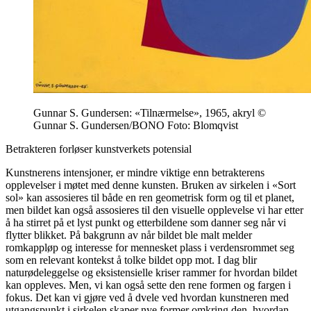
Gunnar S. Gundersen: «Tilnærmelse», 1965, akryl ©
Gunnar S. Gundersen/BONO Foto: Blomqvist
Betrakteren forløser kunstverkets potensial
Kunstnerens intensjoner, er mindre viktige enn betrakterens
opplevelser i møtet med denne kunsten. Bruken av sirkelen i «Sort
sol» kan assosieres til både en ren geometrisk form og til et planet,
men bildet kan også assosieres til den visuelle opplevelse vi har etter
å ha stirret på et lyst punkt og etterbildene som danner seg når vi
flytter blikket. På bakgrunn av når bildet ble malt melder
romkappløp og interesse for mennesket plass i verdensrommet seg
som en relevant kontekst å tolke bildet opp mot. I dag blir
naturødeleggelse og eksistensielle kriser rammer for hvordan bildet
kan oppleves. Men, vi kan også sette den rene formen og fargen i
fokus. Det kan vi gjøre ved å dvele ved hvordan kunstneren med
utgangspunkt i sirkelen skaper nye former omkring den, hvordan