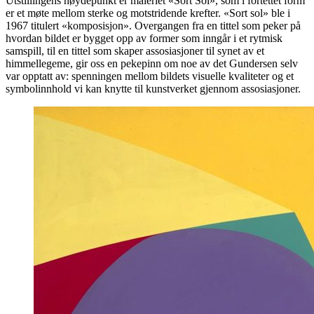
Utstillingens høydepunkt er maleriet «Sort Sol», som i fortettet form
er et møte mellom sterke og motstridende krefter. «Sort sol» ble i
1967 titulert «komposisjon». Overgangen fra en tittel som peker på
hvordan bildet er bygget opp av former som inngår i et rytmisk
samspill, til en tittel som skaper assosiasjoner til synet av et
himmellegeme, gir oss en pekepinn om noe av det Gundersen selv
var opptatt av: spenningen mellom bildets visuelle kvaliteter og et
symbolinnhold vi kan knytte til kunstverket gjennom assosiasjoner.