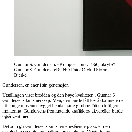
Gunnar S. Gundersen: «Komposisjon», 1966, akryl ©
Gunnar S. Gundersen/BONO Foto: Øivind Storm
Bjerke
Gundersen, en ener i sin generasjon
Utstillingen viser bredden og den høye kvaliteten i Gunnar S
Gundersens kunstnerskap. Men, den burde fått lov å dominere det
litt trange museumsbygget i enda større grad og fått en luftigere
montering. Gundersens fremragende grafikk og akvareller, burde
også vært med.
Det som gir Gundersens kunst en enestående plass, er den
eksplosive spenningen mellom motsetninger. Monteringen av