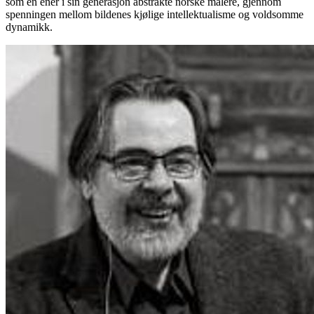
som en ener i sin generasjon abstrakte norske malere, gjennom
spenningen mellom bildenes kjølige intellektualisme og voldsomme
dynamikk.