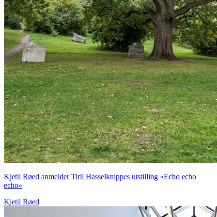
Kjetil Røed anmelder Tiril Hasselknippes utstilling «Echo echo
echo»
Kjetil Røed