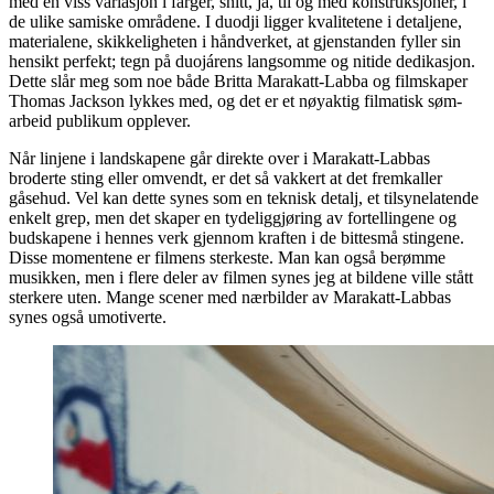
med en viss variasjon i farger, snitt, ja, til og med konstruksjoner, i
de ulike samiske områdene. I duodji ligger kvalitetene i detaljene,
materialene, skikkeligheten i håndverket, at gjenstanden fyller sin
hensikt perfekt; tegn på duojárens langsomme og nitide dedikasjon.
Dette slår meg som noe både Britta Marakatt-Labba og filmskaper
Thomas Jackson lykkes med, og det er et nøyaktig filmatisk søm-
arbeid publikum opplever.
Når linjene i landskapene går direkte over i Marakatt-Labbas
broderte sting eller omvendt, er det så vakkert at det fremkaller
gåsehud. Vel kan dette synes som en teknisk detalj, et tilsynelatende
enkelt grep, men det skaper en tydeliggjøring av fortellingene og
budskapene i hennes verk gjennom kraften i de bittesmå stingene.
Disse momentene er filmens sterkeste. Man kan også berømme
musikken, men i flere deler av filmen synes jeg at bildene ville stått
sterkere uten. Mange scener med nærbilder av Marakatt-Labbas
synes også umotiverte.