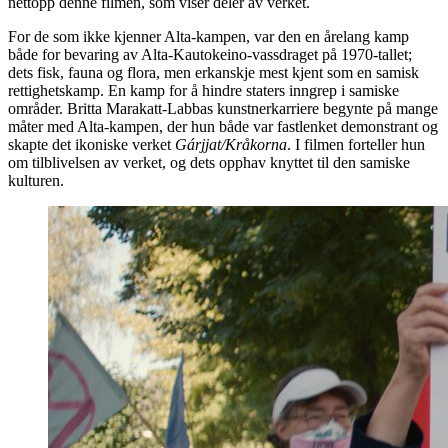
nettopp denne filmen, som viser deler av verket.
For de som ikke kjenner Alta-kampen, var den en årelang kamp
både for bevaring av Alta-Kautokeino-vassdraget på 1970-tallet;
dets fisk, fauna og flora, men erkanskje mest kjent som en samisk
rettighetskamp. En kamp for å hindre staters inngrep i samiske
områder. Britta Marakatt-Labbas kunstnerkarriere begynte på mange
måter med Alta-kampen, der hun både var fastlenket demonstrant og
skapte det ikoniske verket
Gárjjat/Kråkorna
. I filmen forteller hun
om tilblivelsen av verket, og dets opphav knyttet til den samiske
kulturen.