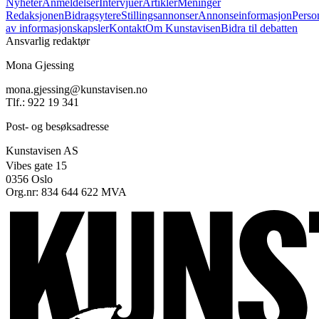
Nyheter
Anmeldelser
Intervjuer
Artikler
Meninger
Redaksjonen
Bidragsytere
Stillingsannonser
Annonseinformasjon
Perso
av informasjonskapsler
Kontakt
Om Kunstavisen
Bidra til debatten
Ansvarlig redaktør
Mona Gjessing
mona.gjessing@kunstavisen.no
Tlf.: 922 19 341
Post- og besøksadresse
Kunstavisen AS
Vibes gate 15
0356 Oslo
Org.nr: 834 644 622 MVA