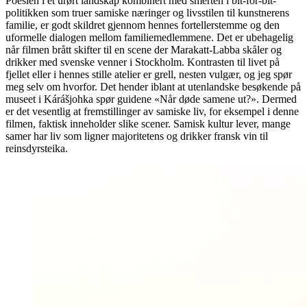
Poesien i et urørt landskap kombinert med smerten i bit-for-bit-
politikken som truer samiske næringer og livsstilen til kunstnerens
familie, er godt skildret gjennom hennes fortellerstemme og den
uformelle dialogen mellom familiemedlemmene. Det er ubehagelig
når filmen brått skifter til en scene der Marakatt-Labba skåler og
drikker med svenske venner i Stockholm. Kontrasten til livet på
fjellet eller i hennes stille atelier er grell, nesten vulgær, og jeg spør
meg selv om hvorfor. Det hender iblant at utenlandske besøkende på
museet i Kárášjohka spør guidene «Når døde samene ut?». Dermed
er det vesentlig at fremstillinger av samiske liv, for eksempel i denne
filmen, faktisk inneholder slike scener. Samisk kultur lever, mange
samer har liv som ligner majoritetens og drikker fransk vin til
reinsdyrsteika.