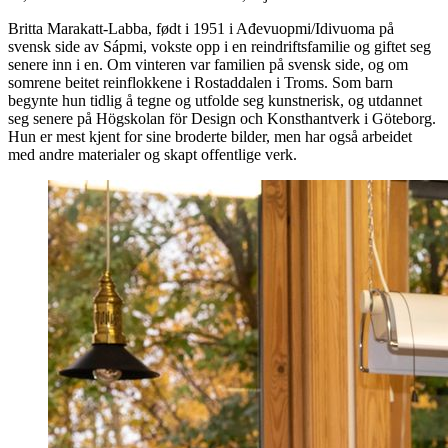
Britta Marakatt-Labba, født i 1951 i Ađevuopmi/Idivuoma på
svensk side av Sápmi, vokste opp i en reindriftsfamilie og giftet seg
senere inn i en. Om vinteren var familien på svensk side, og om
somrene beitet reinflokkene i Rostaddalen i Troms. Som barn
begynte hun tidlig å tegne og utfolde seg kunstnerisk, og utdannet
seg senere på Högskolan för Design och Konsthantverk i Göteborg.
Hun er mest kjent for sine broderte bilder, men har også arbeidet
med andre materialer og skapt offentlige verk.