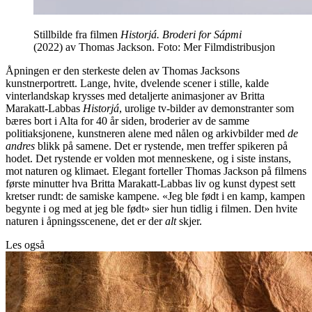
Stillbilde fra filmen
Historjá. Broderi for Sápmi
(2022) av Thomas Jackson. Foto: Mer Filmdistribusjon
Åpningen er den sterkeste delen av Thomas Jacksons
kunstnerportrett. Lange, hvite, dvelende scener i stille, kalde
vinterlandskap krysses med detaljerte animasjoner av Britta
Marakatt-Labbas
Historjá
, urolige tv-bilder av demonstranter som
bæres bort i Alta for 40 år siden, broderier av de samme
politiaksjonene, kunstneren alene med nålen og arkivbilder med
de
andres
blikk på samene. Det er rystende, men treffer spikeren på
hodet. Det rystende er volden mot menneskene, og i siste instans,
mot naturen og klimaet. Elegant forteller Thomas Jackson på filmens
første minutter hva Britta Marakatt-Labbas liv og kunst dypest sett
kretser rundt: de samiske kampene. «Jeg ble født i en kamp, kampen
begynte i og med at jeg ble født» sier hun tidlig i filmen. Den hvite
naturen i åpningsscenene, det er der
alt
skjer.
Les også