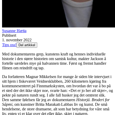
Susanne Hætta
Publisert
1. november 2022
Tips oss!
Del artikkel
Med dokumentarens grep, kunstens kraft og hennes individuelle
historie i den større historien om samisk kultur, makter Jackson å
fortelle særdeles mye på halvannen time. Først og fremst handler
filmen om reindrift og tap.
Da forfatteren Magnar Mikkelsen for mange år siden ble intervjuet i
sitt hjem i fiskeværet Veidnesklubben, 260 kilometers kjøring fra
kommunesenteret på Finnmarkskysten, om hvordan det var å bo på
et sted der det ikke skjer noe, svarte han: «Det er jo her
alt
skjer», og
pekte på naturen rundt seg. I alle fall husker jeg det omtrent slik.
Den samme følelsen får jeg av dokumentaren
Historjá. Broderi for
Sápmi
, om kunstner Britta Marakatt-Labbas liv og kunst. De små
hendelsene, de store dramaene, alt som har betydning for våre små
liv, enten vi er klar over det eller ikke, skjer
i naturen.