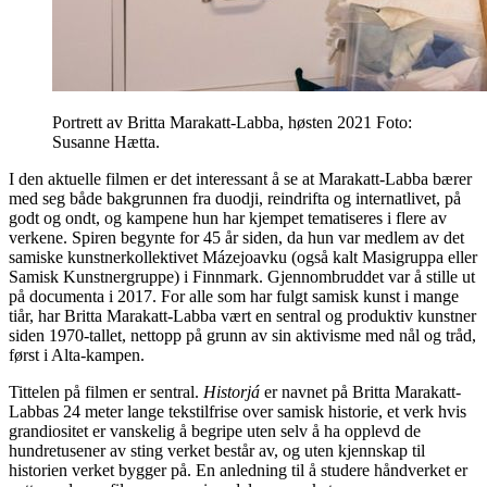
Portrett av Britta Marakatt-Labba, høsten 2021 Foto:
Susanne Hætta.
I den aktuelle filmen er det interessant å se at Marakatt-Labba bærer
med seg både bakgrunnen fra duodji, reindrifta og internatlivet, på
godt og ondt, og kampene hun har kjempet tematiseres i flere av
verkene. Spiren begynte for 45 år siden, da hun var medlem av det
samiske kunstnerkollektivet Mázejoavku (også kalt Masigruppa eller
Samisk Kunstnergruppe) i Finnmark. Gjennombruddet var å stille ut
på documenta i 2017. For alle som har fulgt samisk kunst i mange
tiår, har Britta Marakatt-Labba vært en sentral og produktiv kunstner
siden 1970-tallet, nettopp på grunn av sin aktivisme med nål og tråd,
først i Alta-kampen.
Tittelen på filmen er sentral.
Historjá
er navnet på Britta Marakatt-
Labbas 24 meter lange tekstilfrise over samisk historie, et verk hvis
grandiositet er vanskelig å begripe uten selv å ha opplevd de
hundretusener av sting verket består av, og uten kjennskap til
historien verket bygger på. En anledning til å studere håndverket er