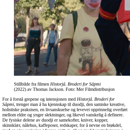
Stillbilde fra filmen
Historjá. Broderi for Sápmi
(2022) av Thomas Jackson. Foto: Mer Filmdistribusjon
For å forstå grepene og intensjonen med
Historjá. Broderi for
Sápmi
, trenger man å ha kjennskap til duodji, den samiske kreative,
holistiske praksisen, en livsanskuelse og levevei opprinnelig overført
mellom eldre og yngre slektninger, og likevel vanskelig å definere.
De fysiske delene av duodji er samekofter, kniver, kopper,
skinnklær, nålehus, kaffeposer, redskaper, for å nevne en brøkdel,