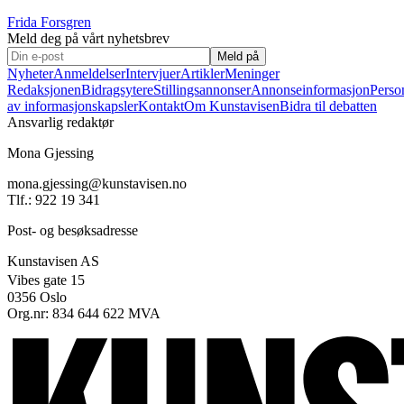
Frida Forsgren
Meld deg på vårt nyhetsbrev
Meld på
Nyheter
Anmeldelser
Intervjuer
Artikler
Meninger
Redaksjonen
Bidragsytere
Stillingsannonser
Annonseinformasjon
Perso
av informasjonskapsler
Kontakt
Om Kunstavisen
Bidra til debatten
Ansvarlig redaktør
Mona Gjessing
mona.gjessing@kunstavisen.no
Tlf.: 922 19 341
Post- og besøksadresse
Kunstavisen AS
Vibes gate 15
0356 Oslo
Org.nr: 834 644 622 MVA