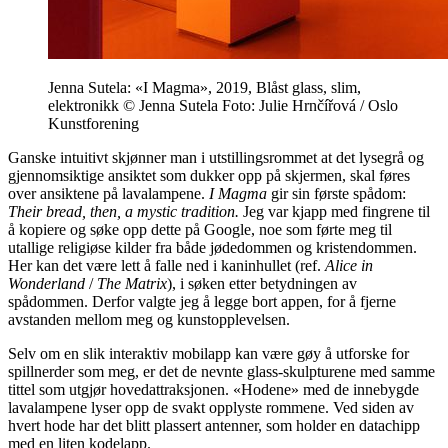
Jenna Sutela: «I Magma», 2019, Blåst glass, slim,
elektronikk © Jenna Sutela Foto: Julie Hrnčířová / Oslo
Kunstforening
Ganske intuitivt skjønner man i utstillingsrommet at det lysegrå og
gjennomsiktige ansiktet som dukker opp på skjermen, skal føres
over ansiktene på lavalampene.
I Magma
gir sin første spådom:
Their bread, then, a mystic tradition.
Jeg var kjapp med fingrene til
å kopiere og søke opp dette på Google, noe som førte meg til
utallige religiøse kilder fra både jødedommen og kristendommen.
Her kan det være lett å falle ned i kaninhullet (ref.
Alice in
Wonderland
/
The Matrix
), i søken etter betydningen av
spådommen. Derfor valgte jeg å legge bort appen, for å fjerne
avstanden mellom meg og kunstopplevelsen.
Selv om en slik interaktiv mobilapp kan være gøy å utforske for
spillnerder som meg, er det de nevnte glass-skulpturene med samme
tittel som utgjør hovedattraksjonen. «Hodene» med de innebygde
lavalampene lyser opp de svakt opplyste rommene. Ved siden av
hvert hode har det blitt plassert antenner, som holder en datachipp
med en liten kodelapp.