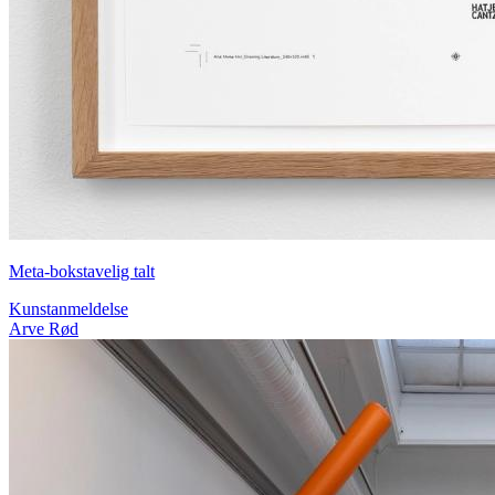
Meta-bokstavelig talt
Kunstanmeldelse
Arve Rød