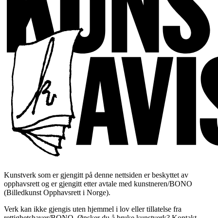
Kunstverk som er gjengitt på denne nettsiden er beskyttet av
opphavsrett og er gjengitt etter avtale med kunstneren/BONO
(Billedkunst Opphavsrett i Norge).
Verk kan ikke gjengis uten hjemmel i lov eller tillatelse fra
rettighetshaver/BONO. Ønsker du å bruke kunstverk? Kontakt