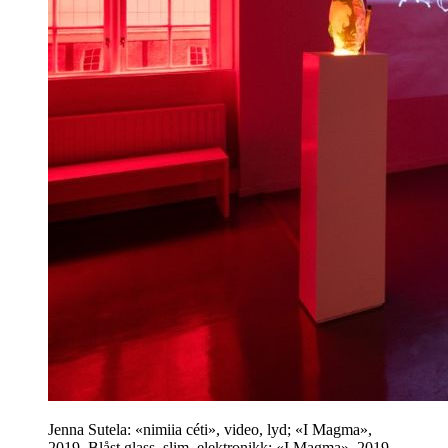
Jenna Sutela: «nimiia céti», video, lyd; «I Magma»,
2019, Blåst glass, slim, elektronikk; «I Magma», 2019,