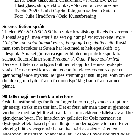
Blåst glass, slim, elektronikk; «No central creatures are
fixed», 2020, Unikt C-print fotogram © Jenna Sutela
Foto: Julie Hrnčířová / Oslo Kunstforening
Science fiction-språk
Tittelen
NO NO NSE NSE
kan virke kryptisk og til dels frustrerende
å forstå seg på, men etter å ha sett og hørt på videoverkene:
Nam-
Gut
(the microbial breakdown of language)
og
nimiia cétiï
, forstår
man som betrakter at Sutela har lekt med et helt eget skrift- og
talespråk. Språket gir assosiasjoner til utenomjordiske språk fra
science fiction-filmer som
Predator
,
A Quiet Place
og
Arrival
.
Derav er tittelen naturligvis blitt hentet opp fra hennes nyskapte
språk. De nærmest konstante lydene fra videoverkene skaper en
gjennomgående mystisk, religiøs stemning i utstillingen, som om det
dreide seg om lyder fra en fremmedspråklig bønn fra en annen
planet.
90-talls magi med mørk undertone
Oslo Kunstforenings for tiden fargerike rom og lysende skulpturer
gir energi straks man trer inn. Det er først når man titter ut gjennom
vinduene med fargefiltre at man får en urovekkende følelse av å ikke
gjenkjenne byen. Fra innsiden av galleriet får Oslo nærmest en
dystopisk effekt basert på utstillingens underliggende temaer. Er vi
virkelig blitt kyborger, når halve livet vårt eksisterer på enten
Facebook, Instagram, Snapchat eller TikTok? I hvor stor grad skjer