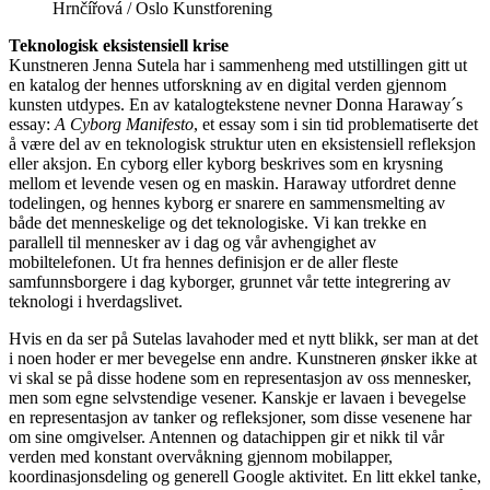
Hrnčířová / Oslo Kunstforening
Teknologisk eksistensiell krise
Kunstneren Jenna Sutela har i sammenheng med utstillingen gitt ut
en katalog der hennes utforskning av en digital verden gjennom
kunsten utdypes. En av katalogtekstene nevner Donna Haraway´s
essay:
A Cyborg Manifesto
, et essay som i sin tid problematiserte det
å være del av en teknologisk struktur uten en eksistensiell refleksjon
eller aksjon. En cyborg eller kyborg beskrives som en krysning
mellom et levende vesen og en maskin. Haraway utfordret denne
todelingen, og hennes kyborg er snarere en sammensmelting av
både det menneskelige og det teknologiske. Vi kan trekke en
parallell til mennesker av i dag og vår avhengighet av
mobiltelefonen. Ut fra hennes definisjon er de aller fleste
samfunnsborgere i dag kyborger, grunnet vår tette integrering av
teknologi i hverdagslivet.
Hvis en da ser på Sutelas lavahoder med et nytt blikk, ser man at det
i noen hoder er mer bevegelse enn andre. Kunstneren ønsker ikke at
vi skal se på disse hodene som en representasjon av oss mennesker,
men som egne selvstendige vesener. Kanskje er lavaen i bevegelse
en representasjon av tanker og refleksjoner, som disse vesenene har
om sine omgivelser. Antennen og datachippen gir et nikk til vår
verden med konstant overvåkning gjennom mobilapper,
koordinasjonsdeling og generell Google aktivitet. En litt ekkel tanke,