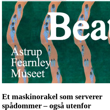
Et maskinorakel som serverer
spådommer – også utenfor