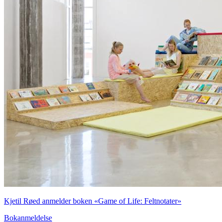
Kjetil Røed anmelder boken «Game of Life: Feltnotater»
Bokanmeldelse