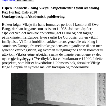
Espen Johnsen:
Erling Viksjø. Eksperimenter i form og betong
Pax Forlag, Oslo 2020
Omslagsdesign: Akademisk publisering
Boken følger Viksjø fra hans formative periode i kontoret til Ove
Bang, der han begynte som assistent i 1936. Johnsen drøfter
aspekter ved det radikale arkitektmiljøet i Oslo og den faglige
påvirkningen fra Europa, hvor særlig Le Corbusier blir en viktig
innflytelse. Vi får et innblikk i arkitekturens generelle utvikling i
samtidens Europa, fra mellomkrigstidens avantgardisme til den mer
søkende etterkrigstiden, og hvordan svingningene i tiden kommer til
uttrykk i Viksjøs egne arbeider, særlig de mange versjonene av det
nye regjeringsbygget ”Vestibyle”, fra en konkurranse i 1940. I dette
prosjektet, som blir et hovedfokus i Johnsens bok, forsøker Viksjø
lenge å oppnå en syntese mellom tradisjon og modernisme.