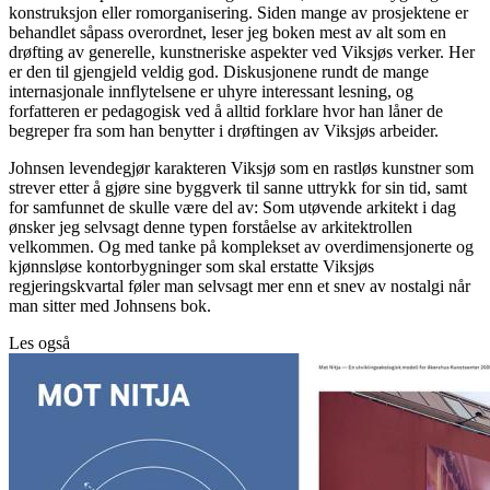
konstruksjon eller romorganisering. Siden mange av prosjektene er
behandlet såpass overordnet, leser jeg boken mest av alt som en
drøfting av generelle, kunstneriske aspekter ved Viksjøs verker. Her
er den til gjengjeld veldig god. Diskusjonene rundt de mange
internasjonale innflytelsene er uhyre interessant lesning, og
forfatteren er pedagogisk ved å alltid forklare hvor han låner de
begreper fra som han benytter i drøftingen av Viksjøs arbeider.
Johnsen levendegjør karakteren Viksjø som en rastløs kunstner som
strever etter å gjøre sine byggverk til sanne uttrykk for sin tid, samt
for samfunnet de skulle være del av: Som utøvende arkitekt i dag
ønsker jeg selvsagt denne typen forståelse av arkitektrollen
velkommen. Og med tanke på komplekset av overdimensjonerte og
kjønnsløse kontorbygninger som skal erstatte Viksjøs
regjeringskvartal føler man selvsagt mer enn et snev av nostalgi når
man sitter med Johnsens bok.
Les også