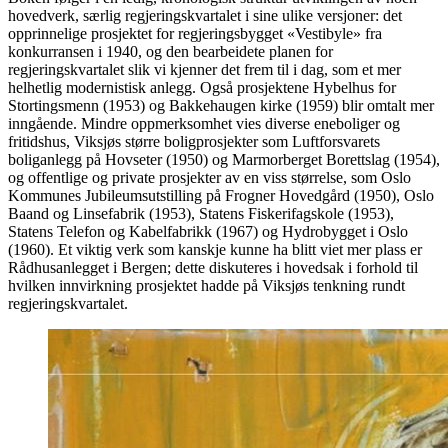
hovedverk, særlig regjeringskvartalet i sine ulike versjoner: det
opprinnelige prosjektet for regjeringsbygget «Vestibyle» fra
konkurransen i 1940, og den bearbeidete planen for
regjeringskvartalet slik vi kjenner det frem til i dag, som et mer
helhetlig modernistisk anlegg. Også prosjektene Hybelhus for
Stortingsmenn (1953) og Bakkehaugen kirke (1959) blir omtalt mer
inngående. Mindre oppmerksomhet vies diverse eneboliger og
fritidshus, Viksjøs større boligprosjekter som Luftforsvarets
boliganlegg på Hovseter (1950) og Marmorberget Borettslag (1954),
og offentlige og private prosjekter av en viss størrelse, som Oslo
Kommunes Jubileumsutstilling på Frogner Hovedgård (1950), Oslo
Baand og Linsefabrik (1953), Statens Fiskerifagskole (1953),
Statens Telefon og Kabelfabrikk (1967) og Hydrobygget i Oslo
(1960). Et viktig verk som kanskje kunne ha blitt viet mer plass er
Rådhusanlegget i Bergen; dette diskuteres i hovedsak i forhold til
hvilken innvirkning prosjektet hadde på Viksjøs tenkning rundt
regjeringskvartalet.