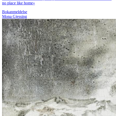
no place like home»
Bokanmeldelse
Mona Gjessing