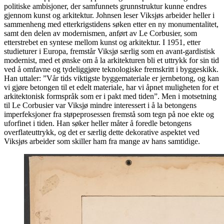
politiske ambisjoner, der samfunnets grunnstruktur kunne endres
gjennom kunst og arkitektur. Johnsen leser Viksjøs arbeider heller i
sammenheng med etterkrigstidens søken etter en ny monumentalitet,
samt den delen av modernismen, anført av Le Corbusier, som
etterstrebet en syntese mellom kunst og arkitektur. I 1951, etter
studieturer i Europa, fremstår Viksjø særlig som en avant-gardistisk
modernist, med et ønske om å la arkitekturen bli et uttrykk for sin tid
ved å omfavne og tydeliggjøre teknologiske fremskritt i byggeskikk.
Han uttaler: ”Vår tids viktigste byggemateriale er jernbetong, og kan
vi gjøre betongen til et edelt materiale, har vi åpnet muligheten for et
arkitektonisk formspråk som er i pakt med tiden”. Men i motsetning
til Le Corbusier var Viksjø mindre interessert i å la betongens
imperfeksjoner fra støpeprosessen fremstå som tegn på noe ekte og
uforfinet i tiden. Han søker heller måter å foredle betongens
overflateuttrykk, og det er særlig dette dekorative aspektet ved
Viksjøs arbeider som skiller ham fra mange av hans samtidige.