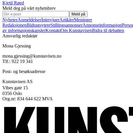
Kjetil Røed
Meld deg på vårt nyhetsbrev
Meld på
Nyheter
Anmeldelser
Intervjuer
Artikler
Meninger
Redaksjonen
Bidragsytere
Stillingsannonser
Annonseinformasjon
Perso
av informasjonskapsler
Kontakt
Om Kunstavisen
Bidra til debatten
Ansvarlig redaktør
Mona Gjessing
mona.gjessing@kunstavisen.no
Tlf.: 922 19 341
Post- og besøksadresse
Kunstavisen AS
Vibes gate 15
0356 Oslo
Org.nr: 834 644 622 MVA