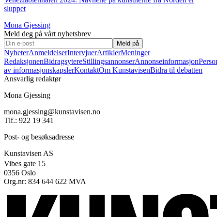
sluppet
Mona Gjessing
Meld deg på vårt nyhetsbrev
Meld på
Nyheter
Anmeldelser
Intervjuer
Artikler
Meninger
Redaksjonen
Bidragsytere
Stillingsannonser
Annonseinformasjon
Perso
av informasjonskapsler
Kontakt
Om Kunstavisen
Bidra til debatten
Ansvarlig redaktør
Mona Gjessing
mona.gjessing@kunstavisen.no
Tlf.: 922 19 341
Post- og besøksadresse
Kunstavisen AS
Vibes gate 15
0356 Oslo
Org.nr: 834 644 622 MVA