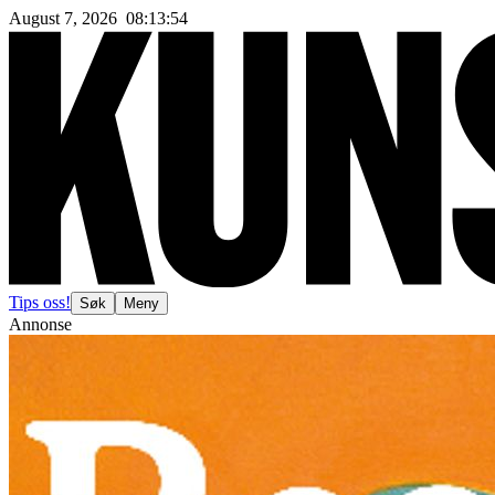
August 7, 2026
08
:
13
:
56
Tips oss!
Søk
Meny
Annonse