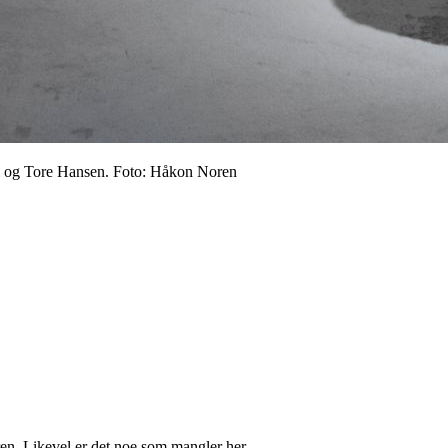
l og Tore Hansen. Foto: Håkon Noren
ren. Likevel er det noe som mangler her.