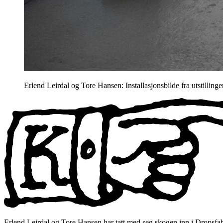
Erlend Leirdal og Tore Hansen: Installasjonsbilde fra utstilling
Erlend Leirdal og Tore Hansen har tatt med seg skogen inn i Dropsfabri