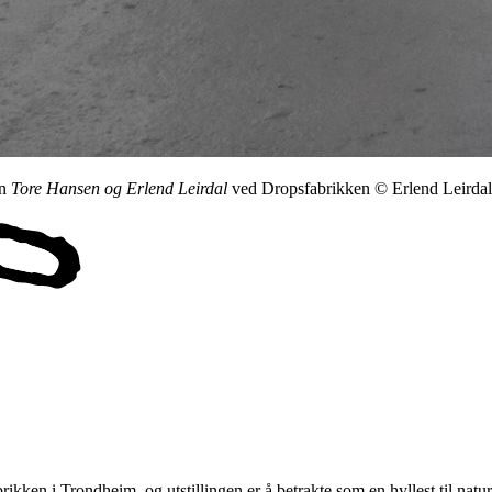
en
Tore Hansen og Erlend Leirdal
ved Dropsfabrikken © Erlend Leirda
kken i Trondheim, og utstillingen er å betrakte som en hyllest til natu