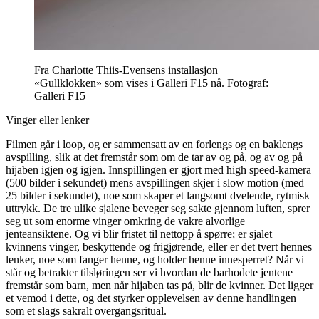
Fra Charlotte Thiis-Evensens installasjon
«Gullklokken» som vises i Galleri F15 nå. Fotograf:
Galleri F15
Vinger eller lenker
Filmen går i loop, og er sammensatt av en forlengs og en baklengs
avspilling, slik at det fremstår som om de tar av og på, og av og på
hijaben igjen og igjen. Innspillingen er gjort med high speed-kamera
(500 bilder i sekundet) mens avspillingen skjer i slow motion (med
25 bilder i sekundet), noe som skaper et langsomt dvelende, rytmisk
uttrykk. De tre ulike sjalene beveger seg sakte gjennom luften, sprer
seg ut som enorme vinger omkring de vakre alvorlige
jenteansiktene. Og vi blir fristet til nettopp å spørre; er sjalet
kvinnens vinger, beskyttende og frigjørende, eller er det tvert hennes
lenker, noe som fanger henne, og holder henne innesperret? Når vi
står og betrakter tilsløringen ser vi hvordan de barhodete jentene
fremstår som barn, men når hijaben tas på, blir de kvinner. Det ligger
et vemod i dette, og det styrker opplevelsen av denne handlingen
som et slags sakralt overgangsritual.