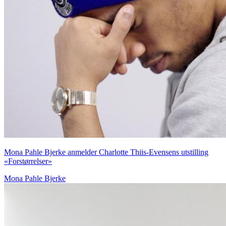
Mona Pahle Bjerke anmelder Charlotte Thiis-Evensens utstilling
«Forstørrelser»
Mona Pahle Bjerke