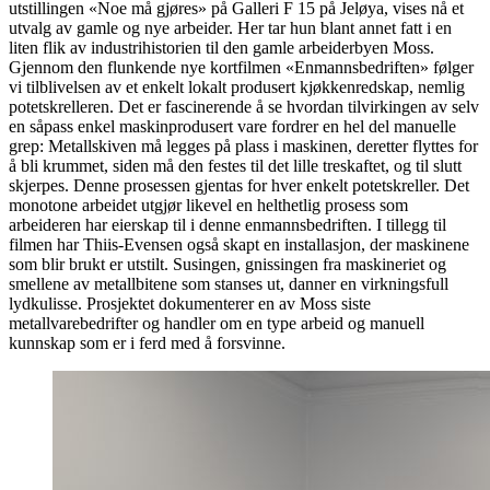
utstillingen «Noe må gjøres» på Galleri F 15 på Jeløya, vises nå et
utvalg av gamle og nye arbeider. Her tar hun blant annet fatt i en
liten flik av industrihistorien til den gamle arbeiderbyen Moss.
Gjennom den flunkende nye kortfilmen «Enmannsbedriften» følger
vi tilblivelsen av et enkelt lokalt produsert kjøkkenredskap, nemlig
potetskrelleren. Det er fascinerende å se hvordan tilvirkingen av selv
en såpass enkel maskinprodusert vare fordrer en hel del manuelle
grep: Metallskiven må legges på plass i maskinen, deretter flyttes for
å bli krummet, siden må den festes til det lille treskaftet, og til slutt
skjerpes. Denne prosessen gjentas for hver enkelt potetskreller. Det
monotone arbeidet utgjør likevel en helthetlig prosess som
arbeideren har eierskap til i denne enmannsbedriften. I tillegg til
filmen har Thiis-Evensen også skapt en installasjon, der maskinene
som blir brukt er utstilt. Susingen, gnissingen fra maskineriet og
smellene av metallbitene som stanses ut, danner en virkningsfull
lydkulisse. Prosjektet dokumenterer en av Moss siste
metallvarebedrifter og handler om en type arbeid og manuell
kunnskap som er i ferd med å forsvinne.