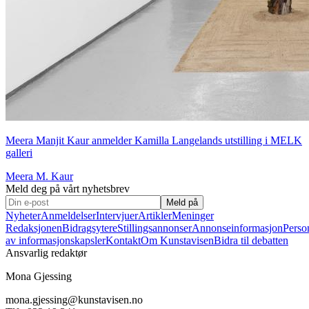
Meera Manjit Kaur anmelder Kamilla Langelands utstilling i MELK
galleri
Meera M. Kaur
Meld deg på vårt nyhetsbrev
Meld på
Nyheter
Anmeldelser
Intervjuer
Artikler
Meninger
Redaksjonen
Bidragsytere
Stillingsannonser
Annonseinformasjon
Perso
av informasjonskapsler
Kontakt
Om Kunstavisen
Bidra til debatten
Ansvarlig redaktør
Mona Gjessing
mona.gjessing@kunstavisen.no