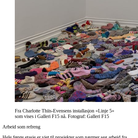
Fra Charlotte Thiis-Evensens installasjon «Linje 5»
som vises i Galleri F15 nå. Fotograf: Galleri F15
Arbeid som refreng
Hele første etasje er viet til prosjekter som nærmer seg arbeid fra