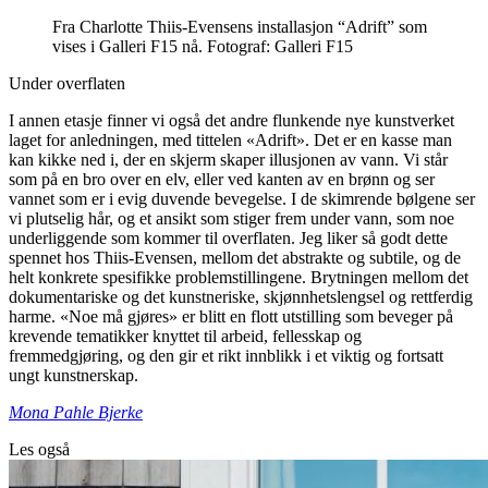
Fra Charlotte Thiis-Evensens installasjon “Adrift” som
vises i Galleri F15 nå. Fotograf: Galleri F15
Under overflaten
I annen etasje finner vi også det andre flunkende nye kunstverket
laget for anledningen, med tittelen «Adrift». Det er en kasse man
kan kikke ned i, der en skjerm skaper illusjonen av vann. Vi står
som på en bro over en elv, eller ved kanten av en brønn og ser
vannet som er i evig duvende bevegelse. I de skimrende bølgene ser
vi plutselig hår, og et ansikt som stiger frem under vann, som noe
underliggende som kommer til overflaten. Jeg liker så godt dette
spennet hos Thiis-Evensen, mellom det abstrakte og subtile, og de
helt konkrete spesifikke problemstillingene. Brytningen mellom det
dokumentariske og det kunstneriske, skjønnhetslengsel og rettferdig
harme. «Noe må gjøres» er blitt en flott utstilling som beveger på
krevende tematikker knyttet til arbeid, fellesskap og
fremmedgjøring, og den gir et rikt innblikk i et viktig og fortsatt
ungt kunstnerskap.
Mona Pahle Bjerke
Les også