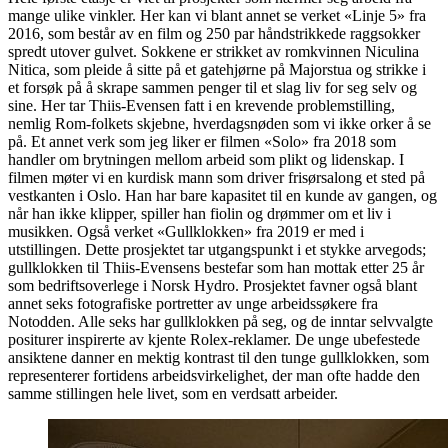
mange ulike vinkler. Her kan vi blant annet se verket «Linje 5» fra
2016, som består av en film og 250 par håndstrikkede raggsokker
spredt utover gulvet. Sokkene er strikket av romkvinnen Niculina
Nitica, som pleide å sitte på et gatehjørne på Majorstua og strikke i
et forsøk på å skrape sammen penger til et slag liv for seg selv og
sine. Her tar Thiis-Evensen fatt i en krevende problemstilling,
nemlig Rom-folkets skjebne, hverdagsnøden som vi ikke orker å se
på. Et annet verk som jeg liker er filmen «Solo» fra 2018 som
handler om brytningen mellom arbeid som plikt og lidenskap. I
filmen møter vi en kurdisk mann som driver frisørsalong et sted på
vestkanten i Oslo. Han har bare kapasitet til en kunde av gangen, og
når han ikke klipper, spiller han fiolin og drømmer om et liv i
musikken. Også verket «Gullklokken» fra 2019 er med i
utstillingen. Dette prosjektet tar utgangspunkt i et stykke arvegods;
gullklokken til Thiis-Evensens bestefar som han mottak etter 25 år
som bedriftsoverlege i Norsk Hydro. Prosjektet favner også blant
annet seks fotografiske portretter av unge arbeidssøkere fra
Notodden. Alle seks har gullklokken på seg, og de inntar selvvalgte
positurer inspirerte av kjente Rolex-reklamer. De unge ubefestede
ansiktene danner en mektig kontrast til den tunge gullklokken, som
representerer fortidens arbeidsvirkelighet, der man ofte hadde den
samme stillingen hele livet, som en verdsatt arbeider.