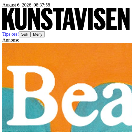
August 6, 2026
08
:
38
:
00
Tips oss!
Søk
Meny
Annonse