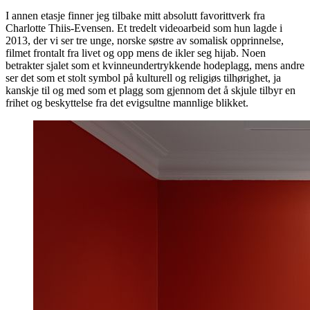
I annen etasje finner jeg tilbake mitt absolutt favorittverk fra
Charlotte Thiis-Evensen. Et tredelt videoarbeid som hun lagde i
2013, der vi ser tre unge, norske søstre av somalisk opprinnelse,
filmet frontalt fra livet og opp mens de ikler seg hijab. Noen
betrakter sjalet som et kvinneundertrykkende hodeplagg, mens andre
ser det som et stolt symbol på kulturell og religiøs tilhørighet, ja
kanskje til og med som et plagg som gjennom det å skjule tilbyr en
frihet og beskyttelse fra det evigsultne mannlige blikket.